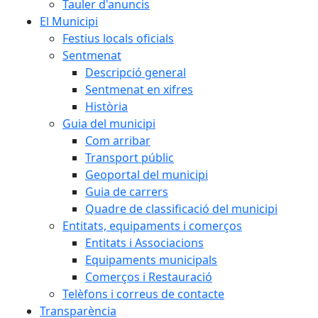
Tauler d'anuncis
El Municipi
Festius locals oficials
Sentmenat
Descripció general
Sentmenat en xifres
Història
Guia del municipi
Com arribar
Transport públic
Geoportal del municipi
Guia de carrers
Quadre de classificació del municipi
Entitats, equipaments i comerços
Entitats i Associacions
Equipaments municipals
Comerços i Restauració
Telèfons i correus de contacte
Transparència