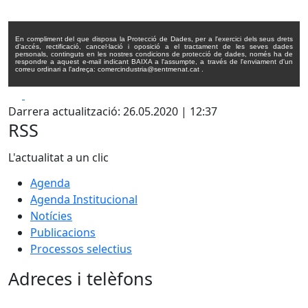
En compliment del que disposa la Protecció de Dades, per a l'exercici dels seus drets
d'accés, rectificació, cancel·lació i oposició a el tractament de les seves dades
personals, continguts en les nostres condicions de protecció de dades, només ha de
respondre a aquest e-mail indicant BAIXA a l'assumpte, a través de l'enviament d'un
correu ordinari a l'adreça: comercindustria@sentmenat.cat .
Facebook
X
Darrera actualització: 26.05.2020 | 12:37
RSS
L'actualitat a un clic
Agenda
Agenda Institucional
Notícies
Publicacions
Processos selectius
Adreces i telèfons