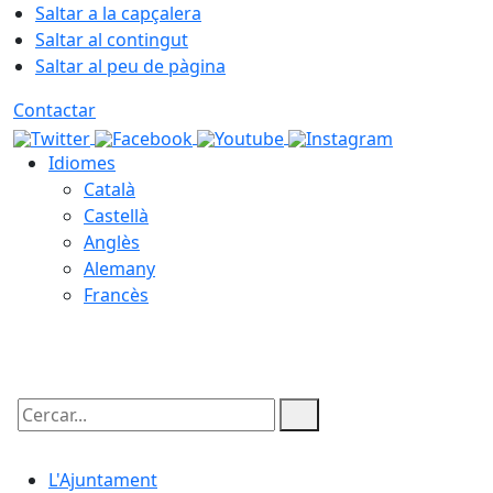
Saltar a la capçalera
Saltar al contingut
Saltar al peu de pàgina
Contactar
Idiomes
Català
Castellà
Anglès
Alemany
Francès
07.08.2026 | 06:07
Cercar:
L'Ajuntament