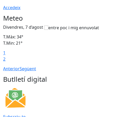
Accedeix
Meteo
Divendres, 7 d’agost
D
T.Màx: 34°
T
T.Min: 21°
T
1
T
2
Anterior
Següent
Butlletí digital
Subscriu-te