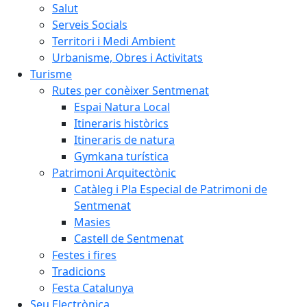
Salut
Serveis Socials
Territori i Medi Ambient
Urbanisme, Obres i Activitats
Turisme
Rutes per conèixer Sentmenat
Espai Natura Local
Itineraris històrics
Itineraris de natura
Gymkana turística
Patrimoni Arquitectònic
Catàleg i Pla Especial de Patrimoni de
Sentmenat
Masies
Castell de Sentmenat
Festes i fires
Tradicions
Festa Catalunya
Seu Electrònica