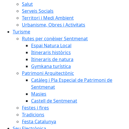
Salut
Serveis Socials
Territori i Medi Ambient
Urbanisme, Obres i Activitats
Turisme
Rutes per conèixer Sentmenat
Espai Natura Local
Itineraris històrics
Itineraris de natura
Gymkana turística
Patrimoni Arquitectònic
Catàleg i Pla Especial de Patrimoni de
Sentmenat
Masies
Castell de Sentmenat
Festes i fires
Tradicions
Festa Catalunya
Seu Electrònica