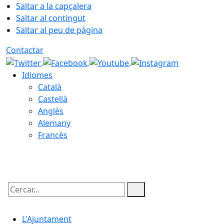
Saltar a la capçalera
Saltar al contingut
Saltar al peu de pàgina
Contactar
Idiomes
Català
Castellà
Anglès
Alemany
Francès
07.08.2026 | 17:32
Cercar:
L'Ajuntament