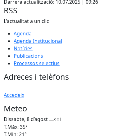
Darrera actualització: 10.07.2025 | 09:26
RSS
L'actualitat a un clic
Agenda
Agenda Institucional
Notícies
Publicacions
Processos selectius
Adreces i telèfons
Accedeix
Meteo
Dissabte, 8 d’agost
D
T.Màx: 35°
T
T.Min: 21°
T