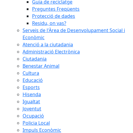
Guia de reciclatge
Preguntes Freqüents
Protecció de dades
Residu, on vas?
Serveis de l'Àrea de Desenvolupament Social i
Econòmic
Atenció a la ciutadania
Administració Electrònica
Ciutadania
Benestar Animal
Cultura
Educació
Esports
Hisenda
Igualtat
Joventut
Ocupació
Policia Local
Impuls Econòmic