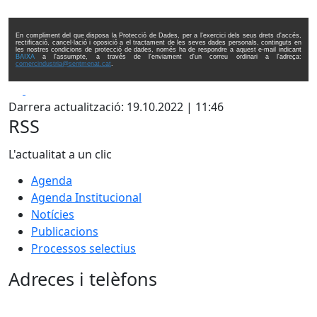
En compliment del que disposa la Protecció de Dades, per a l'exercici dels seus drets d'accés,
rectificació, cancel·lació i oposició a el tractament de les seves dades personals, continguts en
les nostres condicions de protecció de dades, només ha de respondre a aquest e-mail indicant
BAIXA
a l'assumpte, a través de l'enviament d'un correu ordinari a l'adreça:
comercindustria@sentmenat.cat
.
Facebook
X
Darrera actualització: 19.10.2022 | 11:46
RSS
L'actualitat a un clic
Agenda
Agenda Institucional
Notícies
Publicacions
Processos selectius
Adreces i telèfons