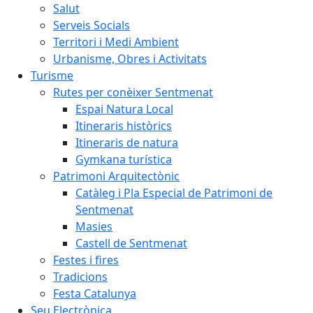
Salut
Serveis Socials
Territori i Medi Ambient
Urbanisme, Obres i Activitats
Turisme
Rutes per conèixer Sentmenat
Espai Natura Local
Itineraris històrics
Itineraris de natura
Gymkana turística
Patrimoni Arquitectònic
Catàleg i Pla Especial de Patrimoni de
Sentmenat
Masies
Castell de Sentmenat
Festes i fires
Tradicions
Festa Catalunya
Seu Electrònica