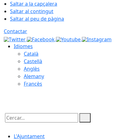
Saltar a la capçalera
Saltar al contingut
Saltar al peu de pàgina
Contactar
Idiomes
Català
Castellà
Anglès
Alemany
Francès
09.08.2026 | 08:09
Cercar:
L'Ajuntament