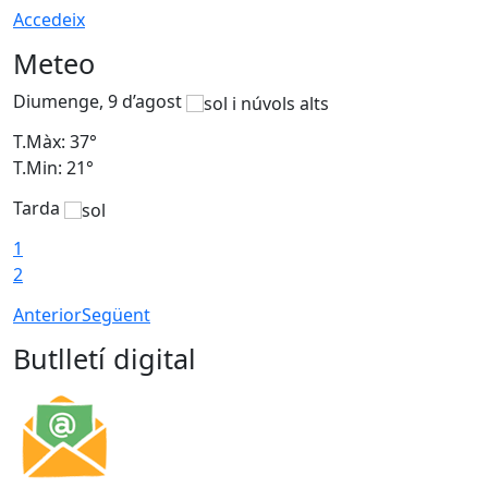
Accedeix
Meteo
Diumenge, 9 d’agost
D
T.Màx: 37°
T
T.Min: 21°
T
Tarda
T
1
2
Anterior
Següent
Butlletí digital