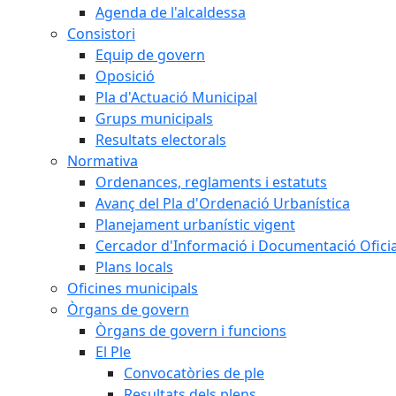
Agenda de l'alcaldessa
Consistori
Equip de govern
Oposició
Pla d'Actuació Municipal
Grups municipals
Resultats electorals
Normativa
Ordenances, reglaments i estatuts
Avanç del Pla d'Ordenació Urbanística
Planejament urbanístic vigent
Cercador d'Informació i Documentació Oficia
Plans locals
Oficines municipals
Òrgans de govern
Òrgans de govern i funcions
El Ple
Convocatòries de ple
Resultats dels plens