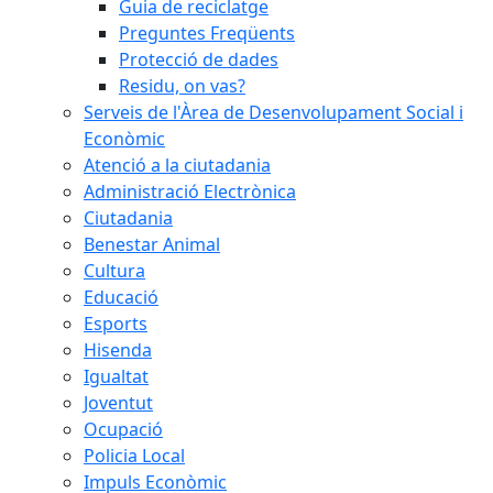
Guia de reciclatge
Preguntes Freqüents
Protecció de dades
Residu, on vas?
Serveis de l'Àrea de Desenvolupament Social i
Econòmic
Atenció a la ciutadania
Administració Electrònica
Ciutadania
Benestar Animal
Cultura
Educació
Esports
Hisenda
Igualtat
Joventut
Ocupació
Policia Local
Impuls Econòmic