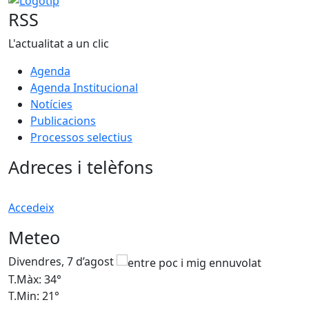
RSS
L'actualitat a un clic
Agenda
Agenda Institucional
Notícies
Publicacions
Processos selectius
Adreces i telèfons
Accedeix
Meteo
Divendres, 7 d’agost
D
T.Màx: 34°
T
T.Min: 21°
T