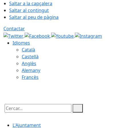
Saltar a la capçalera
Saltar al contingut
Saltar al peu de pàgina
Contactar
Idiomes
Català
Castellà
Anglès
Alemany
Francès
06.08.2026 | 21:42
Cercar:
L'Ajuntament