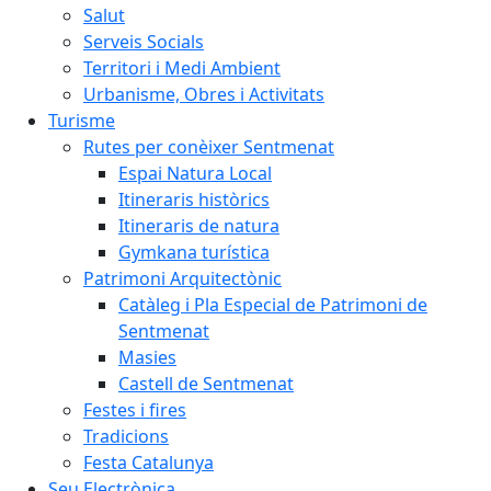
Salut
Serveis Socials
Territori i Medi Ambient
Urbanisme, Obres i Activitats
Turisme
Rutes per conèixer Sentmenat
Espai Natura Local
Itineraris històrics
Itineraris de natura
Gymkana turística
Patrimoni Arquitectònic
Catàleg i Pla Especial de Patrimoni de
Sentmenat
Masies
Castell de Sentmenat
Festes i fires
Tradicions
Festa Catalunya
Seu Electrònica