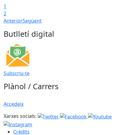
1
T
2
Anterior
Següent
Butlletí digital
Subscriu-te
Plànol / Carrers
Accedeix
Xarxes socials:
Crèdits