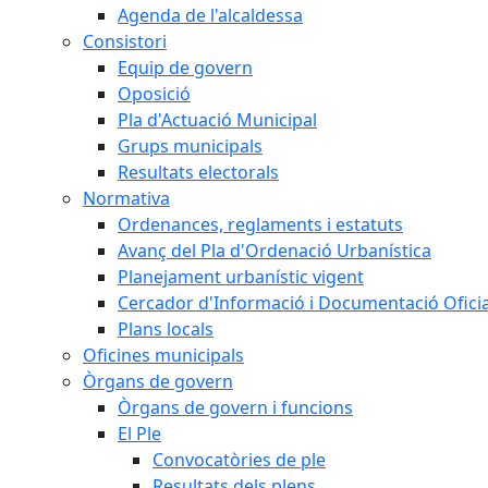
Agenda de l'alcaldessa
Consistori
Equip de govern
Oposició
Pla d'Actuació Municipal
Grups municipals
Resultats electorals
Normativa
Ordenances, reglaments i estatuts
Avanç del Pla d'Ordenació Urbanística
Planejament urbanístic vigent
Cercador d'Informació i Documentació Oficia
Plans locals
Oficines municipals
Òrgans de govern
Òrgans de govern i funcions
El Ple
Convocatòries de ple
Resultats dels plens