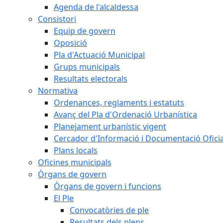
Agenda de l'alcaldessa
Consistori
Equip de govern
Oposició
Pla d'Actuació Municipal
Grups municipals
Resultats electorals
Normativa
Ordenances, reglaments i estatuts
Avanç del Pla d'Ordenació Urbanística
Planejament urbanístic vigent
Cercador d'Informació i Documentació Oficia
Plans locals
Oficines municipals
Òrgans de govern
Òrgans de govern i funcions
El Ple
Convocatòries de ple
Resultats dels plens