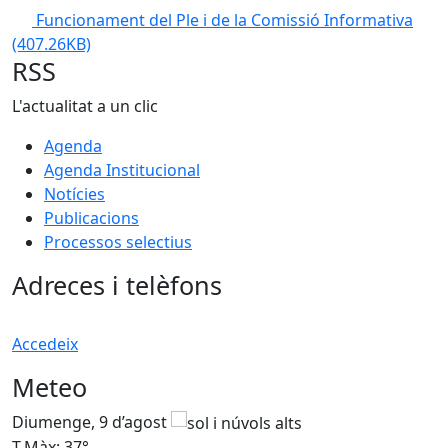
Funcionament del Ple i de la Comissió Informativa
(407.26KB)
RSS
L'actualitat a un clic
Agenda
Agenda Institucional
Notícies
Publicacions
Processos selectius
Adreces i telèfons
Accedeix
Meteo
Diumenge, 9 d’agost
D
T.Màx: 37°
T