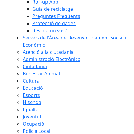
Roll-up App
Guia de reciclatge
Preguntes Freqüents
Protecció de dades
Residu, on vas?
Serveis de l'Àrea de Desenvolupament Social i
Econòmic
Atenció a la ciutadania
Administració Electrònica
Ciutadania
Benestar Animal
Cultura
Educació
Esports
Hisenda
Igualtat
Joventut
Ocupació
Policia Local