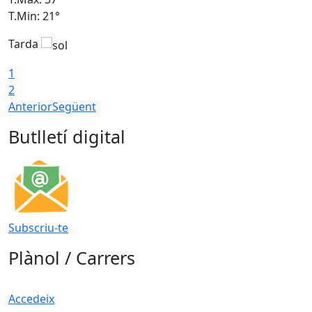
T.Min: 21°
T
Tarda
T
1
2
Anterior
Següent
Butlletí digital
Subscriu-te
Plànol / Carrers
Accedeix