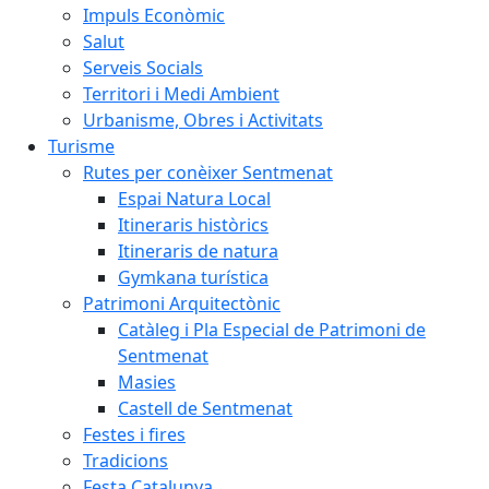
Impuls Econòmic
Salut
Serveis Socials
Territori i Medi Ambient
Urbanisme, Obres i Activitats
Turisme
Rutes per conèixer Sentmenat
Espai Natura Local
Itineraris històrics
Itineraris de natura
Gymkana turística
Patrimoni Arquitectònic
Catàleg i Pla Especial de Patrimoni de
Sentmenat
Masies
Castell de Sentmenat
Festes i fires
Tradicions
Festa Catalunya