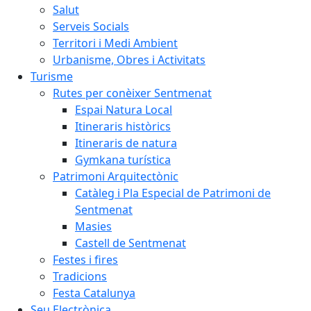
Salut
Serveis Socials
Territori i Medi Ambient
Urbanisme, Obres i Activitats
Turisme
Rutes per conèixer Sentmenat
Espai Natura Local
Itineraris històrics
Itineraris de natura
Gymkana turística
Patrimoni Arquitectònic
Catàleg i Pla Especial de Patrimoni de
Sentmenat
Masies
Castell de Sentmenat
Festes i fires
Tradicions
Festa Catalunya
Seu Electrònica