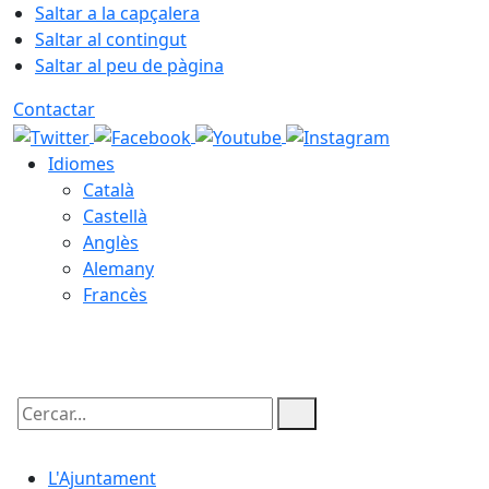
Saltar a la capçalera
Saltar al contingut
Saltar al peu de pàgina
Contactar
Idiomes
Català
Castellà
Anglès
Alemany
Francès
07.08.2026 | 17:25
Cercar:
L'Ajuntament