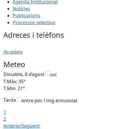
Agenda Institucional
Notícies
Publicacions
Processos selectius
Adreces i telèfons
Accedeix
Meteo
Dissabte, 8 d’agost
D
T.Màx: 35°
T
T.Min: 21°
T
Tarda
1
2
Anterior
Següent