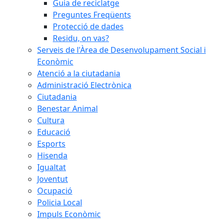
Guia de reciclatge
Preguntes Freqüents
Protecció de dades
Residu, on vas?
Serveis de l'Àrea de Desenvolupament Social i
Econòmic
Atenció a la ciutadania
Administració Electrònica
Ciutadania
Benestar Animal
Cultura
Educació
Esports
Hisenda
Igualtat
Joventut
Ocupació
Policia Local
Impuls Econòmic