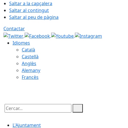
Saltar a la capçalera
Saltar al contingut
Saltar al peu de pàgina
Contactar
Idiomes
Català
Castellà
Anglès
Alemany
Francès
08.08.2026 | 08:05
Cercar:
L'Ajuntament