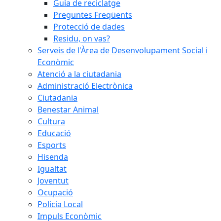
Guia de reciclatge
Preguntes Freqüents
Protecció de dades
Residu, on vas?
Serveis de l'Àrea de Desenvolupament Social i
Econòmic
Atenció a la ciutadania
Administració Electrònica
Ciutadania
Benestar Animal
Cultura
Educació
Esports
Hisenda
Igualtat
Joventut
Ocupació
Policia Local
Impuls Econòmic