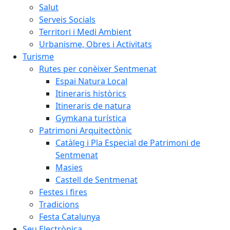
Salut
Serveis Socials
Territori i Medi Ambient
Urbanisme, Obres i Activitats
Turisme
Rutes per conèixer Sentmenat
Espai Natura Local
Itineraris històrics
Itineraris de natura
Gymkana turística
Patrimoni Arquitectònic
Catàleg i Pla Especial de Patrimoni de
Sentmenat
Masies
Castell de Sentmenat
Festes i fires
Tradicions
Festa Catalunya
Seu Electrònica