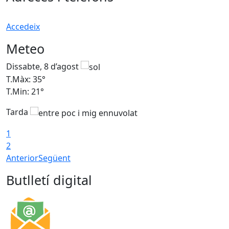
Accedeix
Meteo
Dissabte, 8 d’agost
D
T.Màx: 35°
T
T.Min: 21°
T
Tarda
1
2
Anterior
Següent
Butlletí digital