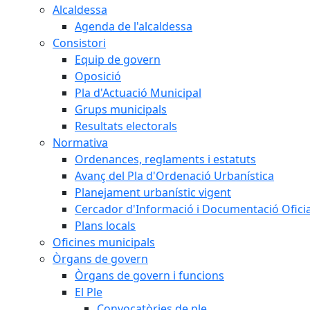
Alcaldessa
Agenda de l'alcaldessa
Consistori
Equip de govern
Oposició
Pla d'Actuació Municipal
Grups municipals
Resultats electorals
Normativa
Ordenances, reglaments i estatuts
Avanç del Pla d'Ordenació Urbanística
Planejament urbanístic vigent
Cercador d'Informació i Documentació Oficia
Plans locals
Oficines municipals
Òrgans de govern
Òrgans de govern i funcions
El Ple
Convocatòries de ple