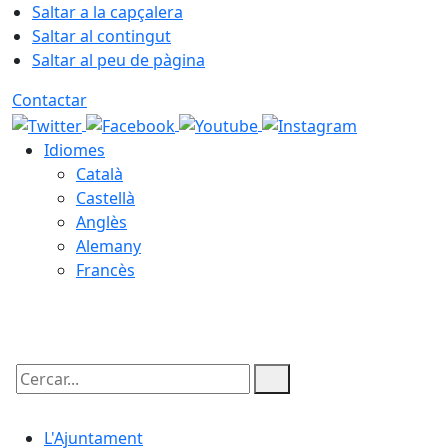
Saltar a la capçalera
Saltar al contingut
Saltar al peu de pàgina
Contactar
Idiomes
Català
Castellà
Anglès
Alemany
Francès
07.08.2026 | 23:54
Cercar:
L'Ajuntament