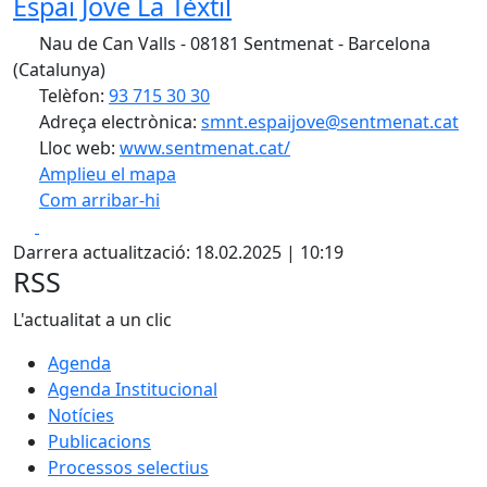
Espai Jove La Tèxtil
Nau de Can Valls - 08181 Sentmenat - Barcelona
(Catalunya)
Telèfon:
93 715 30 30
Adreça electrònica:
smnt.espaijove@sentmenat.cat
Lloc web:
www.sentmenat.cat/
Amplieu el mapa
Com arribar-hi
Leaflet
| ©
OpenStreetMap
contributors
Facebook
X
+
Darrera actualització: 18.02.2025 | 10:19
−
RSS
L'actualitat a un clic
Agenda
Agenda Institucional
Notícies
Publicacions
Processos selectius