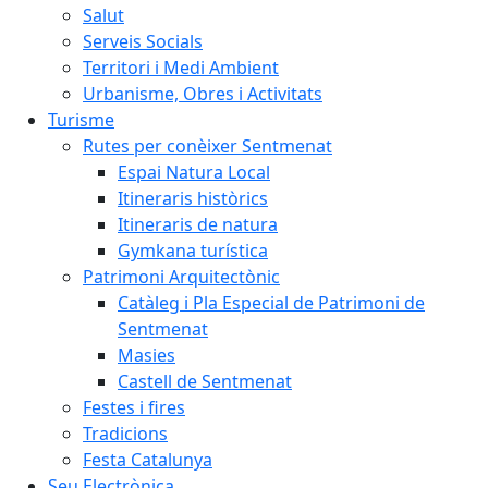
Salut
Serveis Socials
Territori i Medi Ambient
Urbanisme, Obres i Activitats
Turisme
Rutes per conèixer Sentmenat
Espai Natura Local
Itineraris històrics
Itineraris de natura
Gymkana turística
Patrimoni Arquitectònic
Catàleg i Pla Especial de Patrimoni de
Sentmenat
Masies
Castell de Sentmenat
Festes i fires
Tradicions
Festa Catalunya
Seu Electrònica