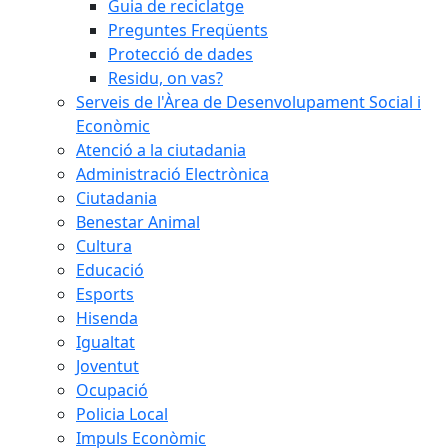
Guia de reciclatge
Preguntes Freqüents
Protecció de dades
Residu, on vas?
Serveis de l'Àrea de Desenvolupament Social i
Econòmic
Atenció a la ciutadania
Administració Electrònica
Ciutadania
Benestar Animal
Cultura
Educació
Esports
Hisenda
Igualtat
Joventut
Ocupació
Policia Local
Impuls Econòmic