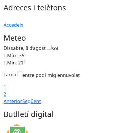
Adreces i telèfons
Accedeix
Meteo
Dissabte, 8 d’agost
D
T.Màx: 35°
T
T.Min: 21°
T
Tarda
1
2
Anterior
Següent
Butlletí digital