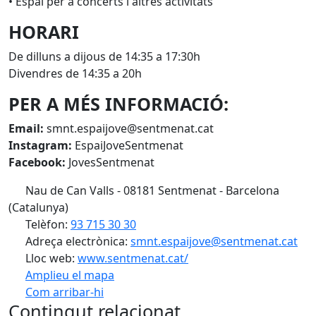
• Espai per a concerts i altres activitats
HORARI
De dilluns a dijous de 14:35 a 17:30h
Divendres de 14:35 a 20h
PER A MÉS INFORMACIÓ:
Email:
smnt.espaijove@sentmenat.cat
Instagram:
EspaiJoveSentmenat
Facebook:
JovesSentmenat
Nau de Can Valls - 08181 Sentmenat - Barcelona
(Catalunya)
Telèfon:
93 715 30 30
Adreça electrònica:
smnt.espaijove@sentmenat.cat
Lloc web:
www.sentmenat.cat/
Amplieu el mapa
Com arribar-hi
Leaflet
| ©
OpenStreetMap
contributors
Contingut relacionat