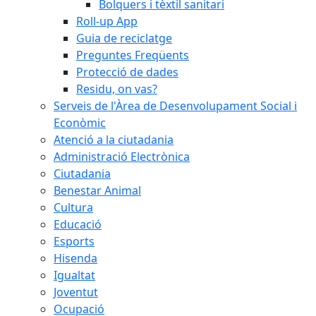
Bolquers i tèxtil sanitari
Roll-up App
Guia de reciclatge
Preguntes Freqüents
Protecció de dades
Residu, on vas?
Serveis de l'Àrea de Desenvolupament Social i
Econòmic
Atenció a la ciutadania
Administració Electrònica
Ciutadania
Benestar Animal
Cultura
Educació
Esports
Hisenda
Igualtat
Joventut
Ocupació