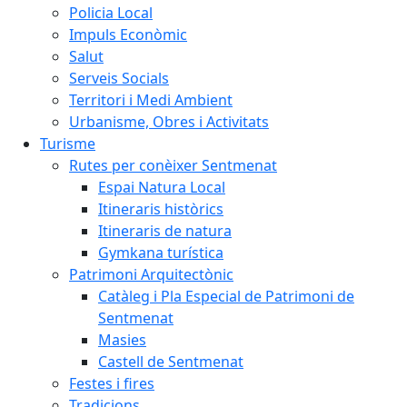
Policia Local
Impuls Econòmic
Salut
Serveis Socials
Territori i Medi Ambient
Urbanisme, Obres i Activitats
Turisme
Rutes per conèixer Sentmenat
Espai Natura Local
Itineraris històrics
Itineraris de natura
Gymkana turística
Patrimoni Arquitectònic
Catàleg i Pla Especial de Patrimoni de
Sentmenat
Masies
Castell de Sentmenat
Festes i fires
Tradicions