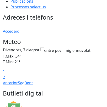
Publicacions
Processos selectius
Adreces i telèfons
Accedeix
Meteo
Divendres, 7 d’agost
D
T.Màx: 34°
T
T.Min: 21°
T
1
T
2
Anterior
Següent
Butlletí digital