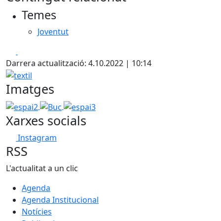
+
Temes
−
Joventut
Facebook
X
Darrera actualització: 4.10.2022 | 10:14
textil
Imatges
espai2
Buc
espai3
Xarxes socials
Instagram
RSS
L'actualitat a un clic
Agenda
Agenda Institucional
Notícies