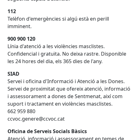
Con
112
Telèfon d'emergències si algú està en perill
imminent.
900 900 120
Línia d'atenció a les violències masclistes.
Confidencial i gratuïta. No deixa rastre. Disponible
les 24 hores del dia, els 365 dies de l'any.
SIAD
Servei i oficina d'Informació i Atenció a les Dones.
Servei de proximitat que ofereix atenció, informació
i assessorament a dones de Sentmenat, així com
suport i tractament en violències masclistes.
662 959 880
ccvoc.genere@ccvoc.cat
Oficina de Serveis Socials Bàsics
Atenció, informació i assessorament en temes de