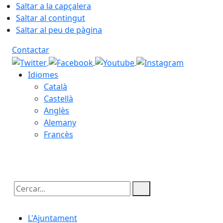
Saltar a la capçalera
Saltar al contingut
Saltar al peu de pàgina
Contactar
Idiomes
Català
Castellà
Anglès
Alemany
Francès
06.08.2026 | 19:28
Cercar:
L'Ajuntament