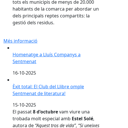
tots els municipis de menys de 20.000
habitants de la comarca per abordar un
dels principals reptes compartits: la
gestió dels residus.
Més informació
Homenatge a Lluís Companys a Sentmenat
Homenatge a Lluís Companys a
Sentmenat
16-10-2025
Èxit total: El Club del Llibre omple Sentmenat de litera
Èxit total: El Club del Llibre omple
Sentmenat de literatura!
15-10-2025
El passat
8 d'octubre
vam viure una
trobada molt especial amb
Estel Solé
,
autora de
“Aquest tros de vida”
,
“Si uneixes