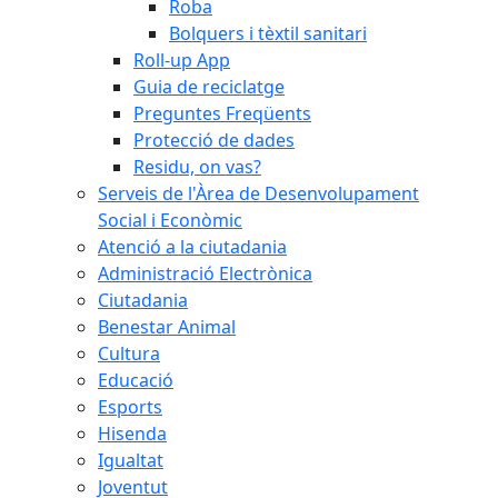
Roba
Bolquers i tèxtil sanitari
Roll-up App
Guia de reciclatge
Preguntes Freqüents
Protecció de dades
Residu, on vas?
Serveis de l'Àrea de Desenvolupament
Social i Econòmic
Atenció a la ciutadania
Administració Electrònica
Ciutadania
Benestar Animal
Cultura
Educació
Esports
Hisenda
Igualtat
Joventut