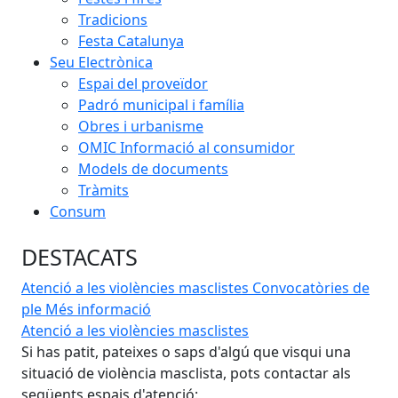
Tradicions
Festa Catalunya
Seu Electrònica
Espai del proveïdor
Padró municipal i família
Obres i urbanisme
OMIC Informació al consumidor
Models de documents
Tràmits
Consum
DESTACATS
Atenció a les violències masclistes
Convocatòries de
ple
Més informació
Atenció a les violències masclistes
Con
Si has patit, pateixes o saps d'algú que visqui una
Co
situació de violència masclista, pots contactar als
mu
següents espais d'atenció: