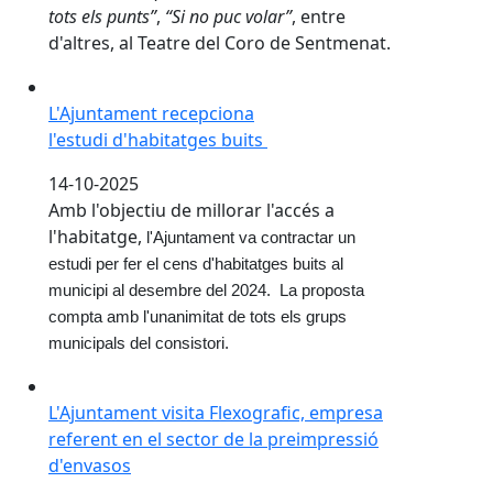
tots els punts”
,
“Si no puc volar”
, entre
d'altres, al Teatre del Coro de Sentmenat.
L'Ajuntament recepciona l'estudi d'habitatges buits
L'Ajuntament recepciona
l'estudi d'habitatges buits
14-10-2025
Amb l'objectiu de millorar l'accés a
l'habitatge,
l'Ajuntament va contractar un
estudi per fer el cens d'habitatges buits al
municipi al desembre del 2024.
La proposta
compta amb l'unanimitat de tots els grups
municipals del consistori.
L'Ajuntament visita Flexografic, empresa referent en 
L'Ajuntament visita Flexografic, empresa
referent en el sector de la preimpressió
d'envasos