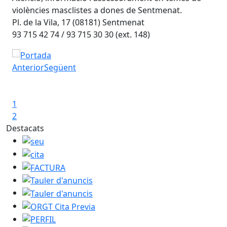
violències masclistes a dones de Sentmenat.
Pl. de la Vila, 17 (08181) Sentmenat
93 715 42 74 / 93 715 30 30 (ext. 148)
Atenció a les violències masclistes
Anterior
Següent
Iniciar presentació
Aturar presentació
1
2
Destacats
seu
cita
FACTURA
Tauler d'anuncis
Tauler d'anuncis
ORGT Cita Previa
PERFIL