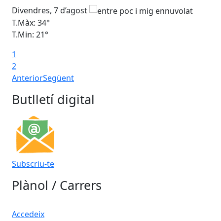
Divendres, 7 d’agost
Dis
T.Màx: 34°
T.M
T.Min: 21°
T.M
1
Ta
2
Anterior
Següent
Butlletí digital
Subscriu-te
Plànol / Carrers
Accedeix