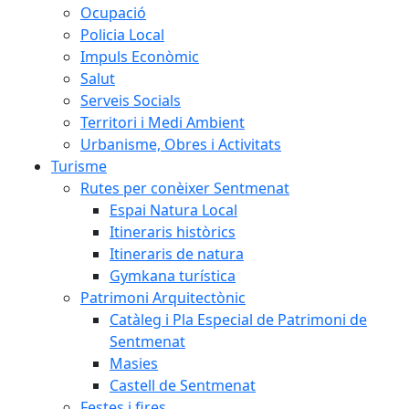
Ocupació
Policia Local
Impuls Econòmic
Salut
Serveis Socials
Territori i Medi Ambient
Urbanisme, Obres i Activitats
Turisme
Rutes per conèixer Sentmenat
Espai Natura Local
Itineraris històrics
Itineraris de natura
Gymkana turística
Patrimoni Arquitectònic
Catàleg i Pla Especial de Patrimoni de
Sentmenat
Masies
Castell de Sentmenat
Festes i fires