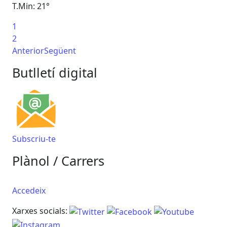
T.Min: 21°
T.M
1
Ta
2
Anterior
Següent
Butlletí digital
Subscriu-te
Plànol / Carrers
Accedeix
Xarxes socials: