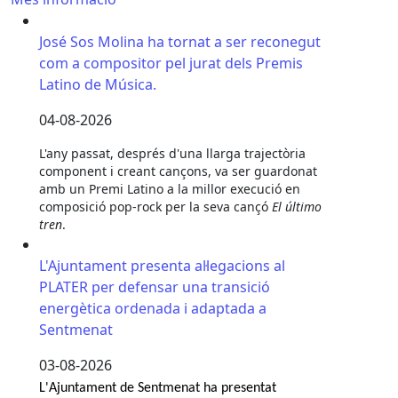
José Sos Molina ha tornat a ser reconegut com a comp
José Sos Molina ha tornat a ser reconegut
com a compositor pel jurat dels Premis
Latino de Música.
04-08-2026
L'any passat, després d'una llarga trajectòria
component i creant cançons, va ser guardonat
amb un Premi Latino a la millor execució en
composició pop-rock per la seva cançó
El último
tren
.
L'Ajuntament presenta al·legacions al PLATER per de
L'Ajuntament presenta al·legacions al
PLATER per defensar una transició
energètica ordenada i adaptada a
Sentmenat
03-08-2026
L'Ajuntament de Sentmenat ha presentat