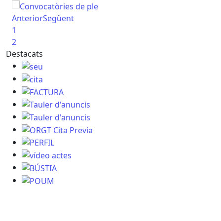
Convocatòries de ple
11
Anterior
Següent
Tel
1
im
2
Destacats
90
seu
Lín
cita
e
Con
FACTURA
les
Tauler d'anuncis
Tauler d'anuncis
SI
Ser
ORGT Cita Previa
ció
Ser
PERFIL
i a
vídeo actes
sup
BÚSTIA
66
POUM
cc
Ofi
Ate