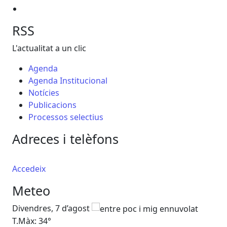
RSS
L'actualitat a un clic
Agenda
Agenda Institucional
Notícies
Publicacions
Processos selectius
Adreces i telèfons
Accedeix
Meteo
Divendres, 7 d’agost
Dis
T.Màx: 34°
T.M