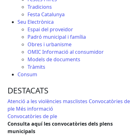
Tradicions
Festa Catalunya
Seu Electrònica
Espai del proveïdor
Padró municipal i família
Obres i urbanisme
OMIC Informació al consumidor
Models de documents
Tràmits
Consum
DESTACATS
Atenció a les violències masclistes
Convocatòries de
ple
Més informació
Convocatòries de ple
Ate
Consulta aquí les convocatòries dels plens
Si 
municipals
sit
seg