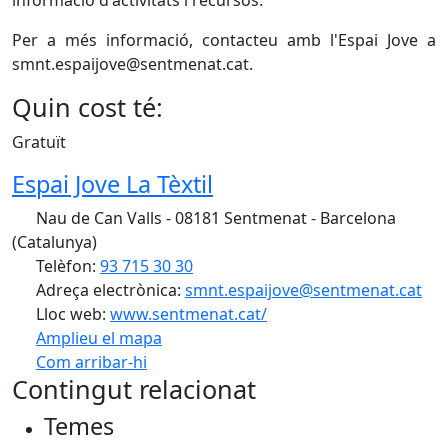
Per a més informació, contacteu amb l'Espai Jove a
smnt.espaijove@sentmenat.cat.
Quin cost té:
Gratuït
Espai Jove La Tèxtil
Nau de Can Valls - 08181 Sentmenat - Barcelona
(Catalunya)
Telèfon:
93 715 30 30
Adreça electrònica:
smnt.espaijove@sentmenat.cat
Lloc web:
www.sentmenat.cat/
Amplieu el mapa
Com arribar-hi
Leaflet
| ©
OpenStreetMap
contributors
Contingut relacionat
+
Temes
−