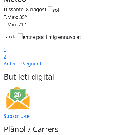
Dissabte, 8 d’agost
D
T.Màx: 35°
T
T.Min: 21°
T
Tarda
1
2
Anterior
Següent
Butlletí digital
Subscriu-te
Plànol / Carrers