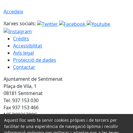
Accedeix
Xarxes socials:
Crèdits
Accessibilitat
Avís legal
Protecció de dades
Contactar
Ajuntament de Sentmenat
Plaça de Vila, 1
08181 Sentmenat
Tel. 937 153 030
Fax 937 153 466
NIF P0826700G
Aquest lloc web fa servir cookies pròpies i de tercers per
Amb la col·laboració de:
facilitar-te una experiència de navegació òptima i recollir
informació anònima per millorar i adaptar-nos a les teves