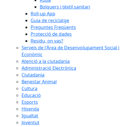
Bolquers i tèxtil sanitari
Roll-up App
Guia de reciclatge
Preguntes Freqüents
Protecció de dades
Residu, on vas?
Serveis de l'Àrea de Desenvolupament Social i
Econòmic
Atenció a la ciutadania
Administració Electrònica
Ciutadania
Benestar Animal
Cultura
Educació
Esports
Hisenda
Igualtat
Joventut