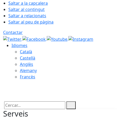
Saltar a la capçalera
Saltar al contingut
Saltar a relacionats
Saltar al peu de pàgina
Contactar
Idiomes
Català
Castellà
Anglès
Alemany
Francès
08.08.2026 | 10:37
Cercar:
Serveis