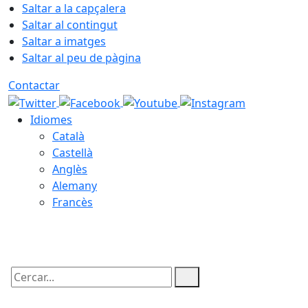
Saltar a la capçalera
Saltar al contingut
Saltar a imatges
Saltar al peu de pàgina
Contactar
Idiomes
Català
Castellà
Anglès
Alemany
Francès
10.08.2026 | 01:19
Cercar: