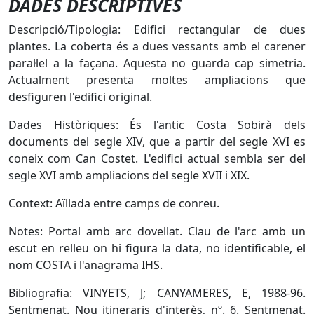
DADES DESCRIPTIVES
Descripció/Tipologia: Edifici rectangular de dues
plantes. La coberta és a dues vessants amb el carener
paral·lel a la façana. Aquesta no guarda cap simetria.
Actualment presenta moltes ampliacions que
desfiguren l'edifici original.
Dades Històriques: És l'antic Costa Sobirà dels
documents del segle XIV, que a partir del segle XVI es
coneix com Can Costet. L'edifici actual sembla ser del
segle XVI amb ampliacions del segle XVII i XIX.
Context: Aïllada entre camps de conreu.
Notes: Portal amb arc dovellat. Clau de l'arc amb un
escut en relleu on hi figura la data, no identificable, el
nom COSTA i l'anagrama IHS.
Bibliografia: VINYETS, J; CANYAMERES, E, 1988-96.
Sentmenat. Nou itineraris d'interès, nº. 6. Sentmenat.