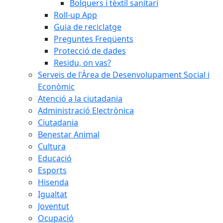
Bolquers i tèxtil sanitari
Roll-up App
Guia de reciclatge
Preguntes Freqüents
Protecció de dades
Residu, on vas?
Serveis de l'Àrea de Desenvolupament Social i
Econòmic
Atenció a la ciutadania
Administració Electrònica
Ciutadania
Benestar Animal
Cultura
Educació
Esports
Hisenda
Igualtat
Joventut
Ocupació