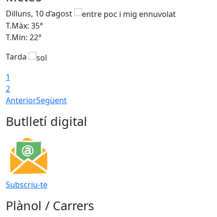
Dilluns, 10 d’agost
D
T.Màx: 35°
T
T.Min: 22°
T
Tarda
T
1
2
Anterior
Següent
Butlletí digital
Subscriu-te
Plànol / Carrers