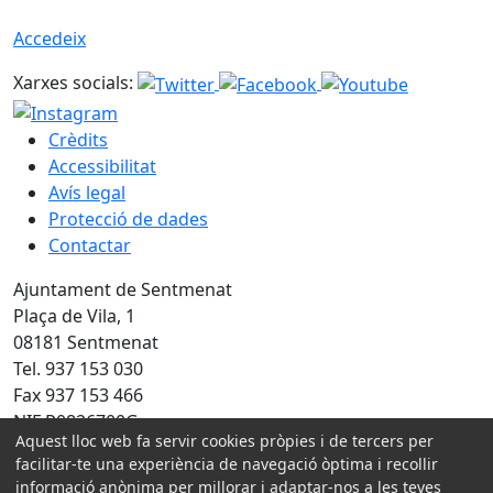
Accedeix
Xarxes socials:
Crèdits
Accessibilitat
Avís legal
Protecció de dades
Contactar
Ajuntament de Sentmenat
Plaça de Vila, 1
08181 Sentmenat
Tel. 937 153 030
Fax 937 153 466
NIF P0826700G
Aquest lloc web fa servir cookies pròpies i de tercers per
Amb la col·laboració de:
facilitar-te una experiència de navegació òptima i recollir
informació anònima per millorar i adaptar-nos a les teves