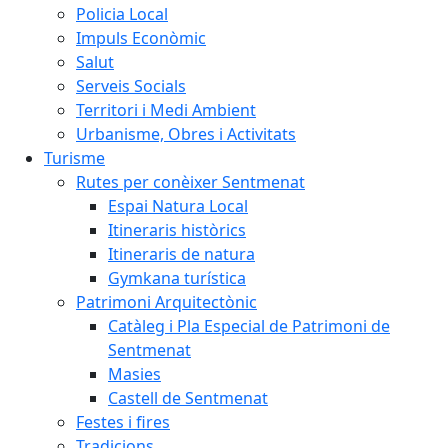
Policia Local
Impuls Econòmic
Salut
Serveis Socials
Territori i Medi Ambient
Urbanisme, Obres i Activitats
Turisme
Rutes per conèixer Sentmenat
Espai Natura Local
Itineraris històrics
Itineraris de natura
Gymkana turística
Patrimoni Arquitectònic
Catàleg i Pla Especial de Patrimoni de
Sentmenat
Masies
Castell de Sentmenat
Festes i fires
Tradicions