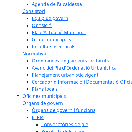
Agenda de l'alcaldessa
Consistori
Equip de govern
Oposició
Pla d'Actuació Municipal
Grups municipals
Resultats electorals
Normativa
Ordenances, reglaments i estatuts
Avanç del Pla d'Ordenació Urbanística
Planejament urbanístic vigent
Cercador d'Informació i Documentació Oficia
Plans locals
Oficines municipals
Òrgans de govern
Òrgans de govern i funcions
El Ple
Convocatòries de ple
Resultats dels plens