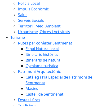
Policia Local
Impuls Econòmic
Salut
Serveis Socials
Territori i Medi Ambient
Urbanisme, Obres i Activitats
Turisme
Rutes per conèixer Sentmenat
Espai Natura Local
Itineraris històrics
Itineraris de natura
Gymkana turística
Patrimoni Arquitectònic
Catàleg i Pla Especial de Patrimoni de
Sentmenat
Masies
Castell de Sentmenat
Festes i fires
Tradicions