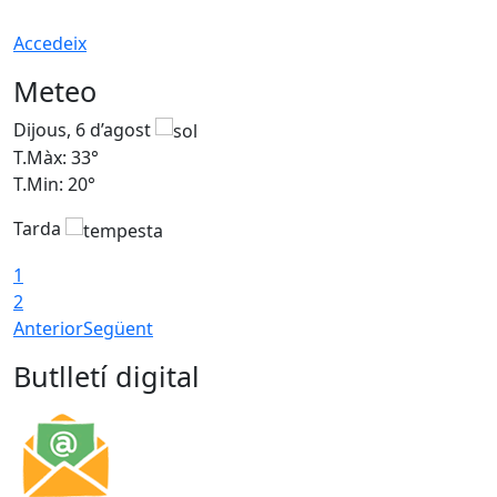
Accedeix
Meteo
Dijous, 6 d’agost
D
T.Màx: 33°
T
T.Min: 20°
T
Tarda
1
2
Anterior
Següent
Butlletí digital