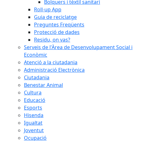
Bolquers i tèxtil sanitari
Roll-up App
Guia de reciclatge
Preguntes Freqüents
Protecció de dades
Residu, on vas?
Serveis de l'Àrea de Desenvolupament Social i
Econòmic
Atenció a la ciutadania
Administració Electrònica
Ciutadania
Benestar Animal
Cultura
Educació
Esports
Hisenda
Igualtat
Joventut
Ocupació