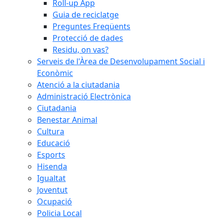
Roll-up App
Guia de reciclatge
Preguntes Freqüents
Protecció de dades
Residu, on vas?
Serveis de l'Àrea de Desenvolupament Social i
Econòmic
Atenció a la ciutadania
Administració Electrònica
Ciutadania
Benestar Animal
Cultura
Educació
Esports
Hisenda
Igualtat
Joventut
Ocupació
Policia Local