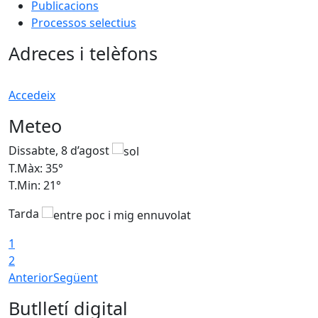
Publicacions
Processos selectius
Adreces i telèfons
Accedeix
Meteo
Dissabte, 8 d’agost
D
T.Màx: 35°
T
T.Min: 21°
T
Tarda
1
2
Anterior
Següent
Butlletí digital