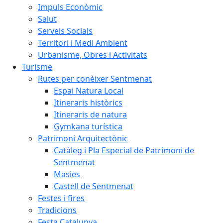
Impuls Econòmic
Salut
Serveis Socials
Territori i Medi Ambient
Urbanisme, Obres i Activitats
Turisme
Rutes per conèixer Sentmenat
Espai Natura Local
Itineraris històrics
Itineraris de natura
Gymkana turística
Patrimoni Arquitectònic
Catàleg i Pla Especial de Patrimoni de
Sentmenat
Masies
Castell de Sentmenat
Festes i fires
Tradicions
Festa Catalunya