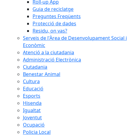
Roll-up App
Guia de reciclatge
Preguntes Freqüents
Protecció de dades
Residu, on vas?
Serveis de l'Àrea de Desenvolupament Social i
Econòmic
Atenció a la ciutadania
Administració Electrònica
Ciutadania
Benestar Animal
Cultura
Educació
Esports
Hisenda
Igualtat
Joventut
Ocupació
Policia Local