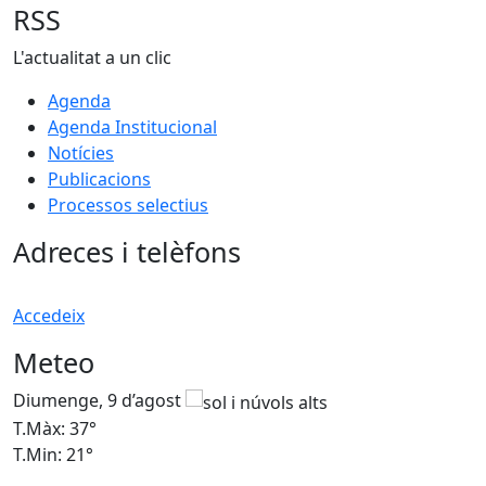
RSS
L'actualitat a un clic
Agenda
Agenda Institucional
Notícies
Publicacions
Processos selectius
Adreces i telèfons
Accedeix
Meteo
Diumenge, 9 d’agost
D
T.Màx: 37°
T
T.Min: 21°
T