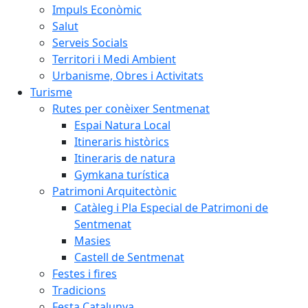
Impuls Econòmic
Salut
Serveis Socials
Territori i Medi Ambient
Urbanisme, Obres i Activitats
Turisme
Rutes per conèixer Sentmenat
Espai Natura Local
Itineraris històrics
Itineraris de natura
Gymkana turística
Patrimoni Arquitectònic
Catàleg i Pla Especial de Patrimoni de
Sentmenat
Masies
Castell de Sentmenat
Festes i fires
Tradicions
Festa Catalunya