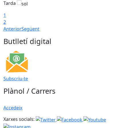
Tarda
T
1
2
Anterior
Següent
Butlletí digital
Subscriu-te
Plànol / Carrers
Accedeix
Xarxes socials: