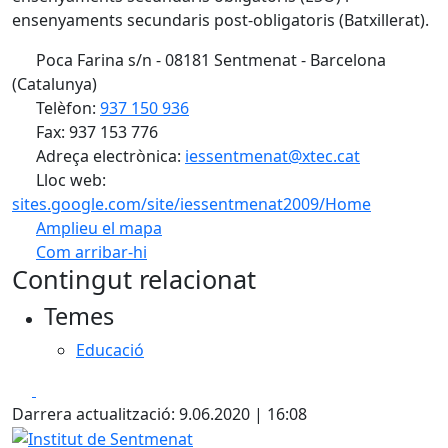
ensenyaments secundaris post-obligatoris (Batxillerat).
Poca Farina s/n - 08181 Sentmenat - Barcelona
(Catalunya)
Telèfon:
937 150 936
Fax: 937 153 776
Adreça electrònica:
iessentmenat@xtec.cat
Lloc web:
sites.google.com/site/iessentmenat2009/Home
Amplieu el mapa
Com arribar-hi
Leaflet
| ©
OpenStreetMap
contributors
Contingut relacionat
+
Temes
−
Educació
Facebook
X
Darrera actualització: 9.06.2020 | 16:08
Institut de Sentmenat