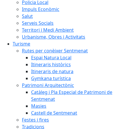
Policia Local
Impuls Econòmic
Salut
Serveis Socials
Territori i Medi Ambient
Urbanisme, Obres i Activitats
Turisme
Rutes per conèixer Sentmenat
Espai Natura Local
Itineraris històrics
Itineraris de natura
Gymkana turística
Patrimoni Arquitectònic
Catàleg i Pla Especial de Patrimoni de
Sentmenat
Masies
Castell de Sentmenat
Festes i fires
Tradicions