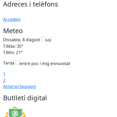
Adreces i telèfons
Accedeix
Meteo
Dissabte, 8 d’agost
D
T.Màx: 35°
T
T.Min: 21°
T
Tarda
1
2
Anterior
Següent
Butlletí digital