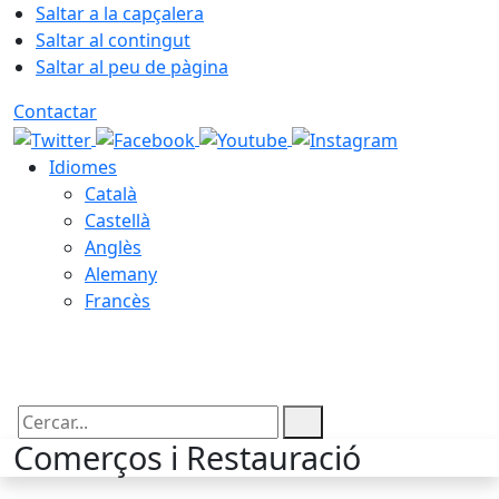
Saltar a la capçalera
Saltar al contingut
Saltar al peu de pàgina
Contactar
Idiomes
Català
Castellà
Anglès
Alemany
Francès
08.08.2026 | 03:23
Cercar:
Comerços i Restauració