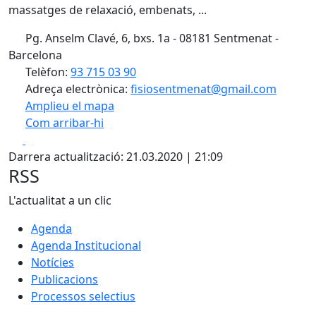
massatges de relaxació, embenats, ...
Pg. Anselm Clavé, 6, bxs. 1a - 08181 Sentmenat -
Barcelona
Telèfon:
93 715 03 90
Adreça electrònica:
fisiosentmenat@gmail.com
Amplieu el mapa
Com arribar-hi
Leaflet
| ©
OpenStreetMap
contributors
Facebook
X
+
Darrera actualització: 21.03.2020 | 21:09
−
RSS
L'actualitat a un clic
Agenda
Agenda Institucional
Notícies
Publicacions
Processos selectius