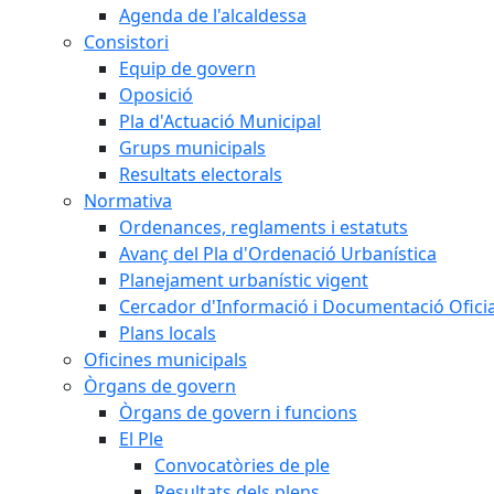
Agenda de l'alcaldessa
Consistori
Equip de govern
Oposició
Pla d'Actuació Municipal
Grups municipals
Resultats electorals
Normativa
Ordenances, reglaments i estatuts
Avanç del Pla d'Ordenació Urbanística
Planejament urbanístic vigent
Cercador d'Informació i Documentació Oficia
Plans locals
Oficines municipals
Òrgans de govern
Òrgans de govern i funcions
El Ple
Convocatòries de ple
Resultats dels plens