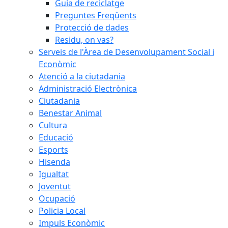
Guia de reciclatge
Preguntes Freqüents
Protecció de dades
Residu, on vas?
Serveis de l'Àrea de Desenvolupament Social i
Econòmic
Atenció a la ciutadania
Administració Electrònica
Ciutadania
Benestar Animal
Cultura
Educació
Esports
Hisenda
Igualtat
Joventut
Ocupació
Policia Local
Impuls Econòmic