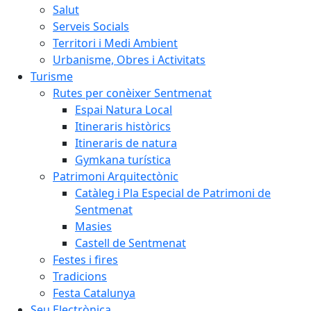
Salut
Serveis Socials
Territori i Medi Ambient
Urbanisme, Obres i Activitats
Turisme
Rutes per conèixer Sentmenat
Espai Natura Local
Itineraris històrics
Itineraris de natura
Gymkana turística
Patrimoni Arquitectònic
Catàleg i Pla Especial de Patrimoni de
Sentmenat
Masies
Castell de Sentmenat
Festes i fires
Tradicions
Festa Catalunya
Seu Electrònica