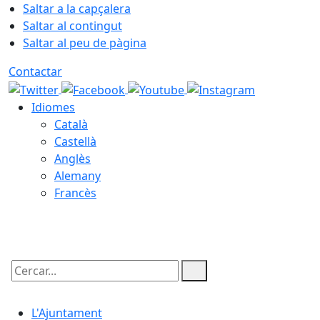
Saltar a la capçalera
Saltar al contingut
Saltar al peu de pàgina
Contactar
Idiomes
Català
Castellà
Anglès
Alemany
Francès
08.08.2026 | 03:01
Cercar:
L'Ajuntament