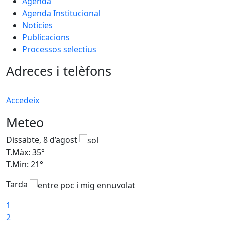
Agenda
Agenda Institucional
Notícies
Publicacions
Processos selectius
Adreces i telèfons
Accedeix
Meteo
Dissabte, 8 d’agost
D
T.Màx: 35°
T
T.Min: 21°
T
Tarda
1
2