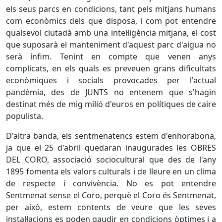
els seus parcs en condicions, tant pels mitjans humans
com econòmics dels que disposa, i com pot entendre
qualsevol ciutadà amb una intel·ligència mitjana, el cost
que suposarà el manteniment d'aquest parc d'aigua no
serà ínfim. Tenint en compte que venen anys
complicats, en els quals es preveuen grans dificultats
econòmiques i socials provocades per l'actual
pandèmia, des de JUNTS no entenem que s'hagin
destinat més de mig milió d'euros en polítiques de caire
populista.
D'altra banda, els sentmenatencs estem d'enhorabona,
ja que el 25 d'abril quedaran inaugurades les OBRES
DEL CORO, associació sociocultural que des de l'any
1895 fomenta els valors culturals i de lleure en un clima
de respecte i convivència. No es pot entendre
Sentmenat sense el Coro, perquè el Coro és Sentmenat,
per això, estem contents de veure que les seves
instal·lacions es poden gaudir en condicions òptimes i a