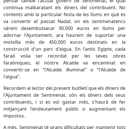
pensar també l'actual govern de Sentmenat, el qual
continua malbaratant els diners del contribuent. No
contents amb la particular festa de les llums en què es
va convertir el passat Nadal, on els sentmenatencs
vàrem desembutxacar 90.000 euros en llums per
adornar l'Ajuntament, ara haurem de suportar una
motxilla més de 450.000 euros destinats en la
construcció d'un parc d'aigua. En l'antic Egipte, cada
faraó volia ser recordat per les seves obres
faraòniques, el nostre Alcalde va encaminat en
convertir-se en “l'Alcalde il·luminat” o “l'Alcalde de
l'aigua”.
Recordem al lector del present butlletí que els diners de
l'Ajuntament de Sentmenat, són els diners dels seus
contribuents, i si es vol gastar més, s'haurà de fer
mitjançant l'endeutament públic o augmentant els
impostos.
A més, Sentmenat té grans dificultats per mantenir tots