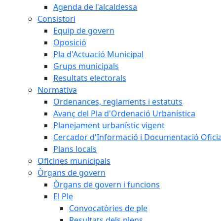
Agenda de l'alcaldessa
Consistori
Equip de govern
Oposició
Pla d'Actuació Municipal
Grups municipals
Resultats electorals
Normativa
Ordenances, reglaments i estatuts
Avanç del Pla d'Ordenació Urbanística
Planejament urbanístic vigent
Cercador d'Informació i Documentació Oficia
Plans locals
Oficines municipals
Òrgans de govern
Òrgans de govern i funcions
El Ple
Convocatòries de ple
Resultats dels plens