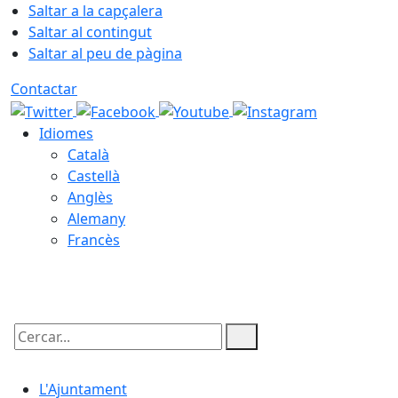
Saltar a la capçalera
Saltar al contingut
Saltar al peu de pàgina
Contactar
Idiomes
Català
Castellà
Anglès
Alemany
Francès
10.08.2026 | 01:27
Cercar:
L'Ajuntament