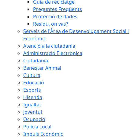
Guia de reciclatge
Preguntes Freqüents
Protecció de dades
Residu, on vas?
Serveis de l'Àrea de Desenvolupament Social i
Econòmic
Atenció a la ciutadania
Administració Electrònica
Ciutadania
Benestar Animal
Cultura
Educació
Esports
Hisenda
Igualtat
Joventut
Ocupació
Policia Local
Impuls Econòmic