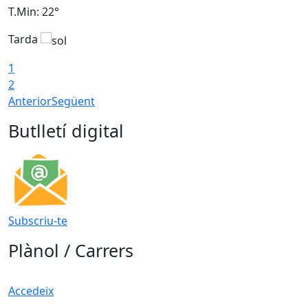
T.Min: 22°
T
Tarda
T
1
2
Anterior
Següent
Butlletí digital
Subscriu-te
Plànol / Carrers
Accedeix