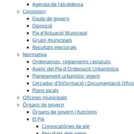
Agenda de l'alcaldessa
Consistori
Equip de govern
Oposició
Pla d'Actuació Municipal
Grups municipals
Resultats electorals
Normativa
Ordenances, reglaments i estatuts
Avanç del Pla d'Ordenació Urbanística
Planejament urbanístic vigent
Cercador d'Informació i Documentació Oficia
Plans locals
Oficines municipals
Òrgans de govern
Òrgans de govern i funcions
El Ple
Convocatòries de ple
Resultats dels plens