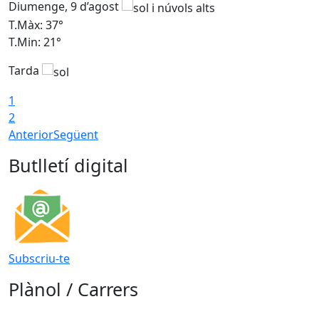
Diumenge, 9 d’agost
D
T.Màx: 37°
T
T.Min: 21°
T
Tarda
T
1
2
Anterior
Següent
Butlletí digital
Subscriu-te
Plànol / Carrers