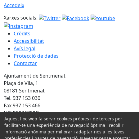
Accedeix
Xarxes socials:
Crèdits
Accessibilitat
Avís legal
Protecció de dades
Contactar
Ajuntament de Sentmenat
Plaça de Vila, 1
08181 Sentmenat
Tel. 937 153 030
Fax 937 153 466
NIF P0826700G
Aquest lloc web fa servir cookies pròpies i de tercers per
Amb la col·laboració de:
facilitar-te una experiència de navegació òptima i recollir
informació anònima per millorar i adaptar-nos a les teves
preferències i pautes de navegació. Navegar sense acceptar