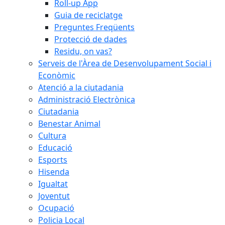
Roll-up App
Guia de reciclatge
Preguntes Freqüents
Protecció de dades
Residu, on vas?
Serveis de l'Àrea de Desenvolupament Social i
Econòmic
Atenció a la ciutadania
Administració Electrònica
Ciutadania
Benestar Animal
Cultura
Educació
Esports
Hisenda
Igualtat
Joventut
Ocupació
Policia Local