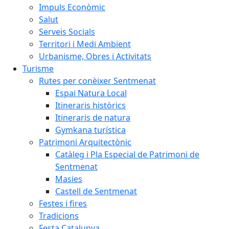
Impuls Econòmic
Salut
Serveis Socials
Territori i Medi Ambient
Urbanisme, Obres i Activitats
Turisme
Rutes per conèixer Sentmenat
Espai Natura Local
Itineraris històrics
Itineraris de natura
Gymkana turística
Patrimoni Arquitectònic
Catàleg i Pla Especial de Patrimoni de
Sentmenat
Masies
Castell de Sentmenat
Festes i fires
Tradicions
Festa Catalunya