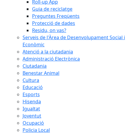
Roll-up App
Guia de reciclatge
Preguntes Freqüents
Protecció de dades
Residu, on vas?
Serveis de l'Àrea de Desenvolupament Social i
Econòmic
Atenció a la ciutadania
Administració Electrònica
Ciutadania
Benestar Animal
Cultura
Educació
Esports
Hisenda
Igualtat
Joventut
Ocupació
Policia Local