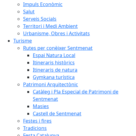
Impuls Econòmic
Salut
Serveis Socials
Territori i Medi Ambient
Urbanisme, Obres i Activitats
Turisme
Rutes per conèixer Sentmenat
Espai Natura Local
Itineraris històrics
Itineraris de natura
Gymkana turística
Patrimoni Arquitectònic
Catàleg i Pla Especial de Patrimoni de
Sentmenat
Masies
Castell de Sentmenat
Festes i fires
Tradicions
Festa Catalunya