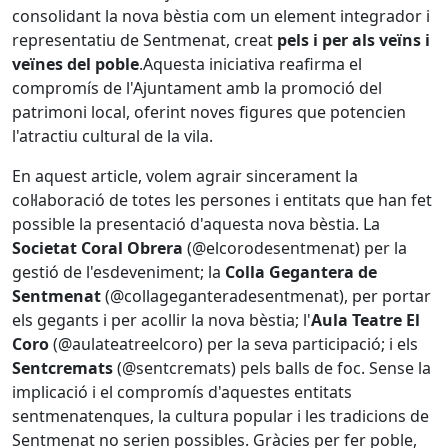
consolidant la nova bèstia com un element integrador i
representatiu de Sentmenat, creat
pels i per als veïns i
veïnes del poble
.Aquesta iniciativa reafirma el
compromís de l'Ajuntament amb la promoció del
patrimoni local, oferint noves figures que potencien
l'atractiu cultural de la vila.
En aquest article, volem agrair sincerament la
col·laboració de totes les persones i entitats que han fet
possible la presentació d'aquesta nova bèstia. La
Societat Coral Obrera
(@elcorodesentmenat) per la
gestió de l'esdeveniment; la
Colla Gegantera de
Sentmenat
(@collageganteradesentmenat), per portar
els gegants i per acollir la nova bèstia; l'
Aula Teatre El
Coro
(@aulateatreelcoro) per la seva participació; i els
Sentcremats
(@sentcremats) pels balls de foc. Sense la
implicació i el compromís d'aquestes entitats
sentmenatenques, la cultura popular i les tradicions de
Sentmenat no serien possibles. Gràcies per fer poble,