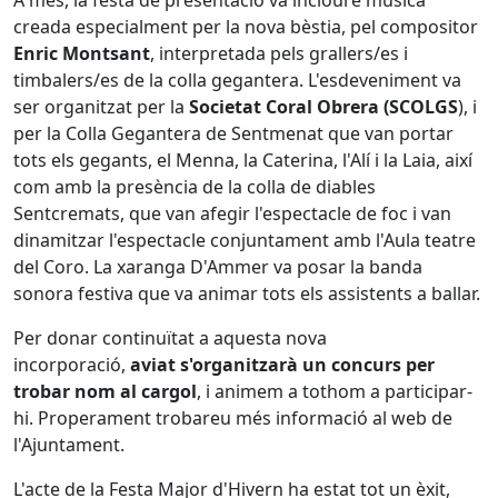
creada especialment per la nova bèstia, pel compositor
Enric Montsant
, interpretada pels grallers/es i
timbalers/es de la colla gegantera. L'esdeveniment va
ser organitzat per la
Societat Coral Obrera (SCOLGS
), i
per la Colla Gegantera de Sentmenat que van portar
tots els gegants, el Menna, la Caterina, l'Alí i la Laia, així
com amb la presència de la colla de diables
Sentcremats, que van afegir l'espectacle de foc i van
dinamitzar l'espectacle conjuntament amb l'Aula teatre
del Coro. La xaranga D'Ammer va posar la banda
sonora festiva que va animar tots els assistents a ballar.
Per donar continuïtat a aquesta nova
incorporació,
aviat s'organitzarà un concurs per
trobar nom al cargol
, i animem a tothom a participar-
hi. Properament trobareu més informació al web de
l'Ajuntament.
L'acte de la Festa Major d'Hivern ha estat tot un èxit,