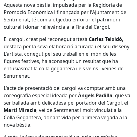
Aquesta nova bèstia, impulsada per la Regidoria de
Promoció Econòmica i finançada per l'Ajuntament de
Sentmenat, té com a objectiu enfortir el patrimoni
cultural i donar rellevància a la Fira del Cargol.
El cargol, creat pel reconegut artesà
Carles Teixidó,
destaca per la seva elaboració acurada i el seu disseny.
L'artista, conegut pel seu treball en el món de les
figures festives, ha aconseguit un resultat que ha
entusiasmat la colla gegantera i els veïns i veïnes de
Sentmenat.
L'acte de presentació del cargol va comptar amb una
coreografia especial ideada per
Àngels Padilla
, que va
ser ballada amb delicadesa pel portador del Cargol, el
Martí Miracle
, veí de Sentmenat i molt vinculat a la
Colla Gegantera, donant vida per primera vegada a la
nova bèstia.
A més, la festa de presentació va incloure música