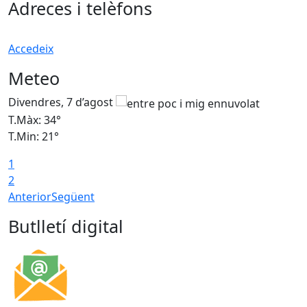
Adreces i telèfons
Accedeix
Meteo
Divendres, 7 d’agost
D
T.Màx: 34°
T
T.Min: 21°
T
1
T
2
Anterior
Següent
Butlletí digital