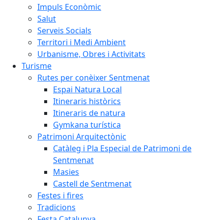
Impuls Econòmic
Salut
Serveis Socials
Territori i Medi Ambient
Urbanisme, Obres i Activitats
Turisme
Rutes per conèixer Sentmenat
Espai Natura Local
Itineraris històrics
Itineraris de natura
Gymkana turística
Patrimoni Arquitectònic
Catàleg i Pla Especial de Patrimoni de
Sentmenat
Masies
Castell de Sentmenat
Festes i fires
Tradicions
Festa Catalunya