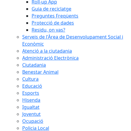
Roll-up App
Guia de reciclatge
Preguntes Freqüents
Protecció de dades
Residu, on vas?
Serveis de l'Àrea de Desenvolupament Social i
Econòmic
Atenció a la ciutadania
Administració Electrònica
Ciutadania
Benestar Animal
Cultura
Educació
Esports
Hisenda
Igualtat
Joventut
Ocupació
Policia Local