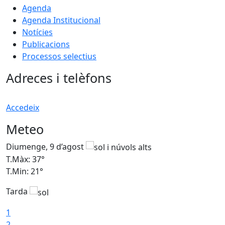
Agenda
Agenda Institucional
Notícies
Publicacions
Processos selectius
Adreces i telèfons
Accedeix
Meteo
Diumenge, 9 d’agost
D
T.Màx: 37°
T
T.Min: 21°
T
Tarda
T
1
2