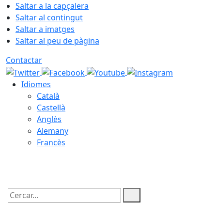
Saltar a la capçalera
Saltar al contingut
Saltar a imatges
Saltar al peu de pàgina
Contactar
Idiomes
Català
Castellà
Anglès
Alemany
Francès
08.08.2026 | 02:01
Cercar: