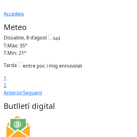
Accedeix
Meteo
Dissabte, 8 d’agost
D
T.Màx: 35°
T
T.Min: 21°
T
Tarda
1
2
Anterior
Següent
Butlletí digital