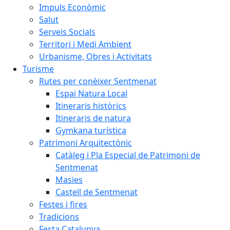
Impuls Econòmic
Salut
Serveis Socials
Territori i Medi Ambient
Urbanisme, Obres i Activitats
Turisme
Rutes per conèixer Sentmenat
Espai Natura Local
Itineraris històrics
Itineraris de natura
Gymkana turística
Patrimoni Arquitectònic
Catàleg i Pla Especial de Patrimoni de
Sentmenat
Masies
Castell de Sentmenat
Festes i fires
Tradicions
Festa Catalunya