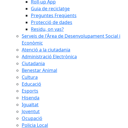
Roll-up App
Guia de reciclatge
Preguntes Freqüents
Protecció de dades
Residu, on vas?
Serveis de l'Àrea de Desenvolupament Social i
Econòmic
Atenció a la ciutadania
Administració Electrònica
Ciutadania
Benestar Animal
Cultura
Educació
Esports
Hisenda
Igualtat
Joventut
Ocupació
Policia Local