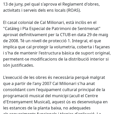
13 de juny, pel qual s'aprova el Reglament d'obres,
activitats i serveis dels ens locals (ROAS).
El casal colonial de Cal Milionari, està inclòs en el
"Catàleg i Pla Especial de Patrimoni de Sentmenat"
aprovat definitivament per la CTUB en data 29 de maig
de 2008. Té un nivell de protecció 1. Integral, el que
implica que cal protegir la volumetria, coberta i façanes
i s'ha de mantenir l'estructura bàsica de suport original,
permetent-se modificacions de la distribució interior si
són justificades.
L'execució de les obres és necessària perquè malgrat
que a partir de l'any 2007 Cal Milionari s'ha anat
consolidant com l'equipament cultural principal de la
programació musical del municipi (acull el Centre
d'Ensenyament Musical), aquest ús es desenvolupa en
les estances de la planta baixa, no adequades
als requeriments funcionals i tècnics d'aplicació. La