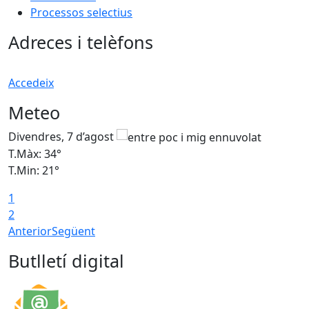
Processos selectius
Adreces i telèfons
Accedeix
Meteo
Divendres, 7 d’agost
D
T.Màx: 34°
T
T.Min: 21°
T
1
T
2
Anterior
Següent
Butlletí digital