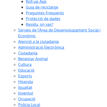
Roll-up App
Guia de reciclatge
Preguntes Freqüents
Protecció de dades
Residu, on vas?
Serveis de l'Àrea de Desenvolupament Social i
Econòmic
Atenció a la ciutadania
Administració Electrònica
Ciutadania
Benestar Animal
Cultura
Educació
Esports
Hisenda
Igualtat
Joventut
Ocupació
Policia Local