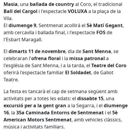
Masia
, una
ballada de country
al Coro, el tradicional
Ball del Cargol
i l'espectacle
VOLUXA
a la plaça de la
Vila.
El
diumenge 9
, Sentmenat acollirà el
5è Matí Gegant
,
amb cercavila i ballada final, i l'espectacle
FOS
de
l'Esbart Maragall.
El
dimarts 11 de novembre
, dia de
Sant Menna
, se
celebraran l'
ofrena floral
i la
missa patronal
a
l'església de Sant Menna, i a la tarda, el
Teatre del Coro
oferirà l'espectacle familiar
El Soldadet
, de Galiot
Teatre.
La festa es tancarà el cap de setmana següent amb
activitats per a totes les edats: el
dissabte 15
, una
excursió per a la gent gran
a la Segarra, i el
diumenge
16
, la
35a Caminada Entorns de Sentmenat
i el
5è
American Motors Sentmenat
, amb vehicles clàssics,
música i activitats familiars.