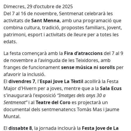
Dimecres, 29 d’octubre de 2025
Del 7 al 16 de novembre, Sentmenat celebrarà les
activitats de
Sant Menna
, amb una programació que
combina cultura, tradició, propostes familiars, jovent,
patrimoni, esport i activitats de lleure per a totes les
edats.
La festa començarà amb la
Fira d'atraccions
del 7 al 9
de novembre a l'avinguda de les Teixidores, amb
franges de funcionament
sense música ni sorolls
per
afavorir la inclusió.
El
divendres 7
, l'
Espai Jove La Tèxtil
acollirà la Festa
Major d'Hivern per a joves, mentre que a la
Sala Ecus
s'inaugurarà l'exposició
“Imatges dels anys 30 a
Sentmenat”
i al
Teatre del Coro
es projectarà un
documental dels sentmenatencs Tomàs Mas i Jaume
Muntal.
El
dissabte 8
, la jornada inclourà la
Festa Jove de La