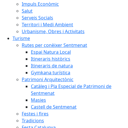
Impuls Econòmic
Salut
Serveis Socials
Territori i Medi Ambient
Urbanisme, Obres i Activitats
Turisme
Rutes per conèixer Sentmenat
Espai Natura Local
Itineraris històrics
Itineraris de natura
Gymkana turística
Patrimoni Arquitectònic
Catàleg i Pla Especial de Patrimoni de
Sentmenat
Masies
Castell de Sentmenat
Festes i fires
Tradicions
Festa Catalunya