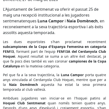
L'Ajuntament de Sentmenat va oferir el passat 25 de
maig una recepció institucional a les jugadores
sentmenatenques
Luna Campor
i
Naia Domènech
, en
reconeixement a la seva trajectòria esportiva i als èxits
assolits aquesta temporada.
Les dues esportistes s'han proclamat recentment
subcampiones de la Copa d'Espanya Femenina en categoria
FEM13
, formant part de l'equip
FEM13A del Cerdanyola Club
Hoquei
. Aquest resultat se suma a un altre èxit destacat, ja
que fa pocs dies també es van coronar
campiones de la Copa
Catalunya
en la mateixa categoria.
Pel que fa a la seva trajectòria, la
Luna Campor
porta quatre
anys vinculada al Cerdanyola Club Hoquei, mentre que per a
la
Naia Domènech
aquesta ha estat la seva primera
temporada al club vallesà.
Ambdues jugadores van iniciar-se en l'hoquei patins al
Hoquei Club Sentmenat
quan només tenien quatre anys.
Després d'uns anys d'evolució i creixement esportiu, s'han