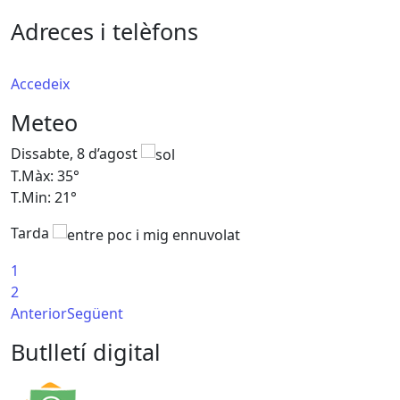
Adreces i telèfons
Accedeix
Meteo
Dissabte, 8 d’agost
D
T.Màx: 35°
T
T.Min: 21°
T
Tarda
1
2
Anterior
Següent
Butlletí digital