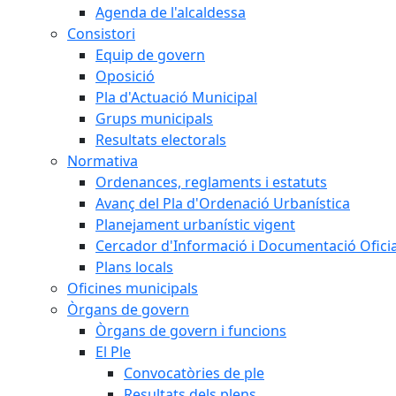
Agenda de l'alcaldessa
Consistori
Equip de govern
Oposició
Pla d'Actuació Municipal
Grups municipals
Resultats electorals
Normativa
Ordenances, reglaments i estatuts
Avanç del Pla d'Ordenació Urbanística
Planejament urbanístic vigent
Cercador d'Informació i Documentació Oficia
Plans locals
Oficines municipals
Òrgans de govern
Òrgans de govern i funcions
El Ple
Convocatòries de ple
Resultats dels plens