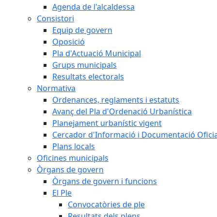
Agenda de l'alcaldessa
Consistori
Equip de govern
Oposició
Pla d'Actuació Municipal
Grups municipals
Resultats electorals
Normativa
Ordenances, reglaments i estatuts
Avanç del Pla d'Ordenació Urbanística
Planejament urbanístic vigent
Cercador d'Informació i Documentació Oficia
Plans locals
Oficines municipals
Òrgans de govern
Òrgans de govern i funcions
El Ple
Convocatòries de ple
Resultats dels plens