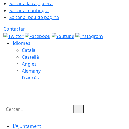
Saltar a la capçalera
Saltar al contingut
Saltar al peu de pàgina
Contactar
Idiomes
Català
Castellà
Anglès
Alemany
Francès
07.08.2026 | 21:32
Cercar:
L'Ajuntament