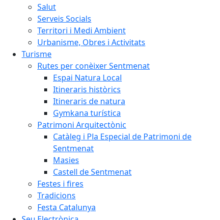
Salut
Serveis Socials
Territori i Medi Ambient
Urbanisme, Obres i Activitats
Turisme
Rutes per conèixer Sentmenat
Espai Natura Local
Itineraris històrics
Itineraris de natura
Gymkana turística
Patrimoni Arquitectònic
Catàleg i Pla Especial de Patrimoni de
Sentmenat
Masies
Castell de Sentmenat
Festes i fires
Tradicions
Festa Catalunya
Seu Electrònica