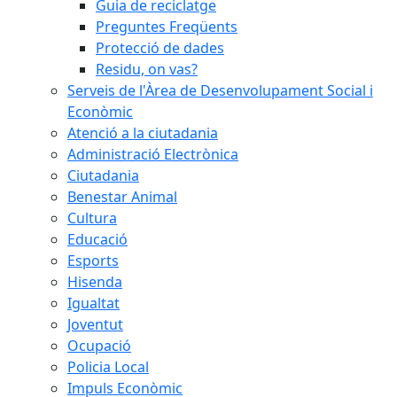
Guia de reciclatge
Preguntes Freqüents
Protecció de dades
Residu, on vas?
Serveis de l'Àrea de Desenvolupament Social i
Econòmic
Atenció a la ciutadania
Administració Electrònica
Ciutadania
Benestar Animal
Cultura
Educació
Esports
Hisenda
Igualtat
Joventut
Ocupació
Policia Local
Impuls Econòmic