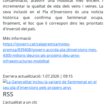
contaminació, afavorir una mobilitat més eficient i
incrementar la qualitat de vida dels veïns i veïnes. La
seva inclusió en el Pla d'Inversions és una notícia
històrica que confirma que Sentmenat ocupa,
finalment, el lloc que li correspon dins les prioritats
d'inversió del país.
Més informació
https://govern.cat/salapremsa/notes-
premsa/839408/govern-acorda-pla-dinversions-mes-
4300-milions-deuros-als-proxims-deu-anys-
infraestructures-mobilitat
Facebook
X
Darrera actualització: 1.07.2026 | 09:15
La Generalitat inclou la variant de Sentmenat en el seu pl
RSS
L'actualitat a un clic