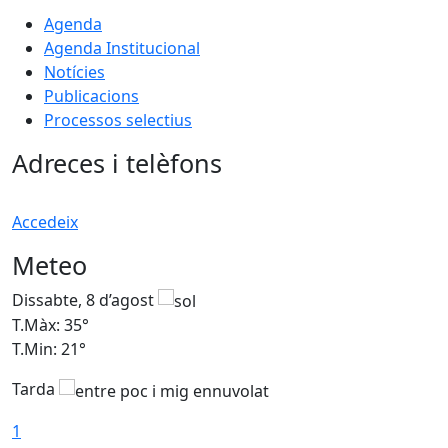
Agenda
Agenda Institucional
Notícies
Publicacions
Processos selectius
Adreces i telèfons
Accedeix
Meteo
Dissabte, 8 d’agost
D
T.Màx: 35°
T
T.Min: 21°
T
Tarda
1