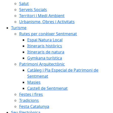
Salut
Serveis Socials
Territori i Medi Ambient
Urbanisme, Obres i Activitats
Turisme
Rutes per conèixer Sentmenat
Espai Natura Local
Itineraris històrics
Itineraris de natura
Gymkana turística
Patrimoni Arquitectònic
Catàleg i Pla Especial de Patrimoni de
Sentmenat
Masies
Castell de Sentmenat
Festes i fires
Tradicions
Festa Catalunya
Seu Electrònica