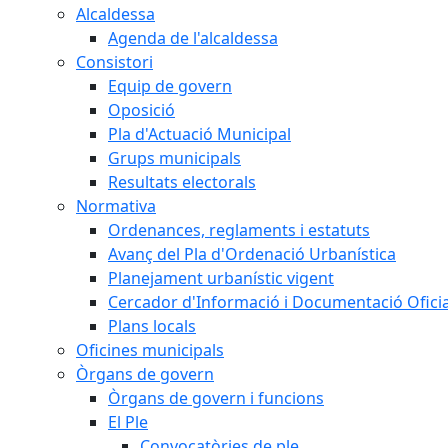
Alcaldessa
Agenda de l'alcaldessa
Consistori
Equip de govern
Oposició
Pla d'Actuació Municipal
Grups municipals
Resultats electorals
Normativa
Ordenances, reglaments i estatuts
Avanç del Pla d'Ordenació Urbanística
Planejament urbanístic vigent
Cercador d'Informació i Documentació Oficia
Plans locals
Oficines municipals
Òrgans de govern
Òrgans de govern i funcions
El Ple
Convocatòries de ple