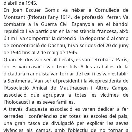
d'abril de 1945.
En Joan Escuer Gomis va néixer a Cornulleda de
Montsant (Priorat) l'any 1914, de professió ferrer. Va
combatre a la Guerra Civil Espanyola en el bàndol
republicà i va participar en la resistència francesa, això
últim li va comportar la detenció i la deportació al camp
de concentració de Dachau, hi va ser des del 20 de juny
de 1944 fins al 2 de maig de 1945.
Quan els dos van ser alliberats, es van retrobar a París,
on es van casar i van tenir fills. A les acaballes de la
dictadura franquista van tornar de l'exili i es van establir
a Sentmenat. Van ser el president i la vicepresidenta de
l'Associació Amical de Mauthausen i Altres Camps,
associació que agrupava a totes les víctimes de
l'holocaust i a les seves famílies.
A través d'aquesta associació es varen dedicar a fer
xerrades i conferències per totes les escoles del país,
una gran tasca de divulgació per explicar les seves
vivències als camps, amb l'objectiu de no tornar a