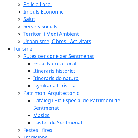
Policia Local
Impuls Econòmic
Salut
Serveis Socials
Territori i Medi Ambient
Urbanisme, Obres i Activitats
Turisme
Rutes per conèixer Sentmenat
Espai Natura Local
Itineraris històrics
Itineraris de natura
Gymkana turística
Patrimoni Arquitectònic
Catàleg i Pla Especial de Patrimoni de
Sentmenat
Masies
Castell de Sentmenat
Festes i fires
Tradicions