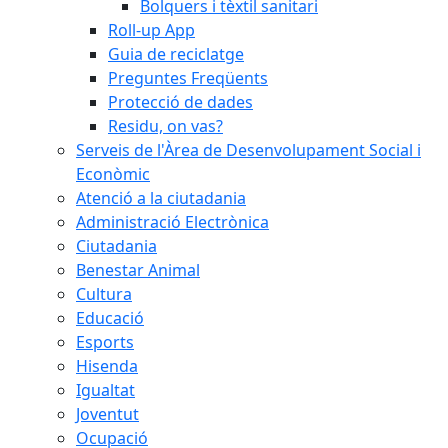
Bolquers i tèxtil sanitari
Roll-up App
Guia de reciclatge
Preguntes Freqüents
Protecció de dades
Residu, on vas?
Serveis de l'Àrea de Desenvolupament Social i
Econòmic
Atenció a la ciutadania
Administració Electrònica
Ciutadania
Benestar Animal
Cultura
Educació
Esports
Hisenda
Igualtat
Joventut
Ocupació