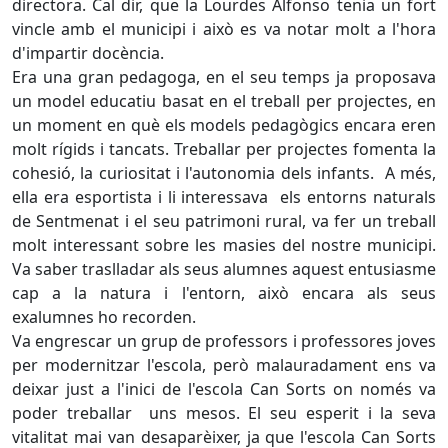
directora. Cal dir, que la Lourdes Alfonso tenia un fort
vincle amb el municipi i això es va notar molt a l'hora
d'impartir docència.
Era una gran pedagoga, en el seu temps ja proposava
un model educatiu basat en el treball per projectes, en
un moment en què els models pedagògics encara eren
molt rígids i tancats. Treballar per projectes fomenta la
cohesió, la curiositat i l'autonomia dels infants. A més,
ella era esportista i li interessava els entorns naturals
de Sentmenat i el seu patrimoni rural, va fer un treball
molt interessant sobre les masies del nostre municipi.
Va saber traslladar als seus alumnes aquest entusiasme
cap a la natura i l'entorn, això encara als seus
exalumnes ho recorden.
Va engrescar un grup de professors i professores joves
per modernitzar l'escola, però malauradament ens va
deixar just a l'inici de l'escola Can Sorts on només va
poder treballar uns mesos. El seu esperit i la seva
vitalitat mai van desaparèixer, ja que l'escola Can Sorts