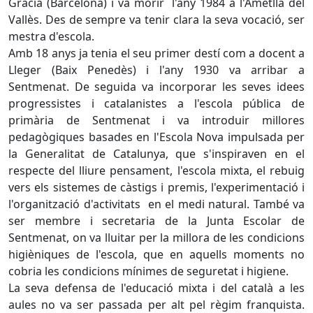
Gràcia (Barcelona) i va morir l'any 1984 a l'Ametlla del
Vallès. Des de sempre va tenir clara la seva vocació, ser
mestra d'escola.
Amb 18 anys ja tenia el seu primer destí com a docent a
Lleger (Baix Penedès) i l'any 1930 va arribar a
Sentmenat. De seguida va incorporar les seves idees
progressistes i catalanistes a l'escola pública de
primària de Sentmenat i va introduir millores
pedagògiques basades en l'Escola Nova impulsada per
la Generalitat de Catalunya, que s'inspiraven en el
respecte del lliure pensament, l'escola mixta, el rebuig
vers els sistemes de càstigs i premis, l'experimentació i
l'organització d'activitats en el medi natural. També va
ser membre i secretaria de la Junta Escolar de
Sentmenat, on va lluitar per la millora de les condicions
higièniques de l'escola, que en aquells moments no
cobria les condicions mínimes de seguretat i higiene.
La seva defensa de l'educació mixta i del català a les
aules no va ser passada per alt pel règim franquista.