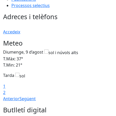
Processos selectius
Adreces i telèfons
Accedeix
Meteo
Diumenge, 9 d’agost
D
T.Màx: 37°
T
T.Min: 21°
T
Tarda
T
1
2
Anterior
Següent
Butlletí digital