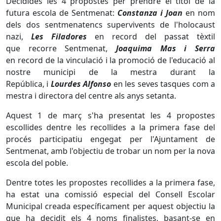
Decidides les 4 propostes per prendre el títol de la
futura escola de Sentmenat:
Constanza i Joan
en nom
dels dos sentmenatencs supervivents de l'holocaust
nazi,
Les Filadores
en record del passat tèxtil
que recorre Sentmenat,
Joaquima Mas i Serra
en record de la vinculació i la promoció de l'educació al
nostre municipi de la mestra durant la
República, i
Lourdes Alfonso
en les seves tasques com a
mestra i directora del centre als anys setanta.
Aquest 1 de març s'ha presentat les 4 propostes
escollides dentre les recollides a la primera fase del
procés participatiu engegat per l'Ajuntament de
Sentmenat, amb l'objectiu de trobar un nom per la nova
escola del poble.
Dentre totes les propostes recollides a la primera fase,
ha estat una comissió especial del Consell Escolar
Municipal creada específicament per aquest objectiu la
que ha decidit els 4 noms finalistes, basant-se en