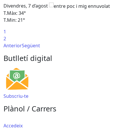
Divendres, 7 d’agost
D
T.Màx: 34°
T
T.Min: 21°
T
1
T
2
Anterior
Següent
Butlletí digital
Subscriu-te
Plànol / Carrers
Accedeix