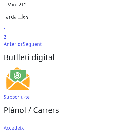
T.Min: 21°
T
Tarda
T
1
2
Anterior
Següent
Butlletí digital
Subscriu-te
Plànol / Carrers
Accedeix