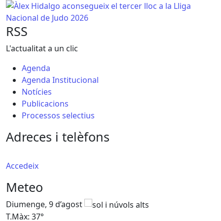
Àlex Hidalgo aconsegueix el tercer lloc a la Lliga Nacional
RSS
L'actualitat a un clic
Agenda
Agenda Institucional
Notícies
Publicacions
Processos selectius
Adreces i telèfons
Accedeix
Meteo
Diumenge, 9 d’agost
D
T.Màx: 37°
T