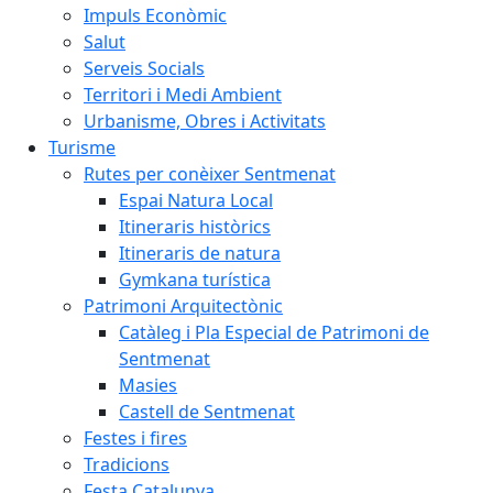
Impuls Econòmic
Salut
Serveis Socials
Territori i Medi Ambient
Urbanisme, Obres i Activitats
Turisme
Rutes per conèixer Sentmenat
Espai Natura Local
Itineraris històrics
Itineraris de natura
Gymkana turística
Patrimoni Arquitectònic
Catàleg i Pla Especial de Patrimoni de
Sentmenat
Masies
Castell de Sentmenat
Festes i fires
Tradicions
Festa Catalunya