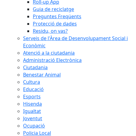
Roll-up App
Guia de reciclatge
Preguntes Freqüents
Protecció de dades
Residu, on vas?
Serveis de l'Àrea de Desenvolupament Social i
Econòmic
Atenció a la ciutadania
Administració Electrònica
Ciutadania
Benestar Animal
Cultura
Educació
Esports
Hisenda
Igualtat
Joventut
Ocupació
Policia Local