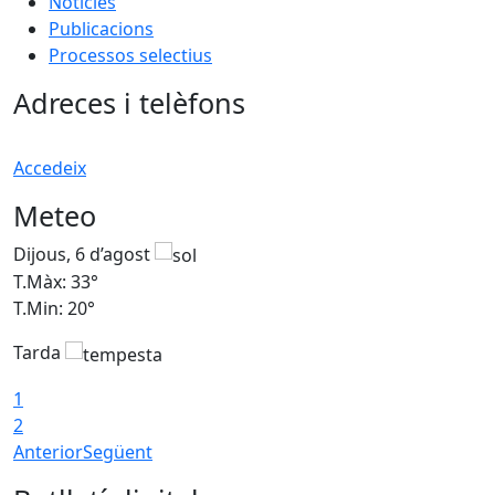
Notícies
Publicacions
Processos selectius
Adreces i telèfons
Accedeix
Meteo
Dijous, 6 d’agost
D
T.Màx: 33°
T
T.Min: 20°
T
Tarda
1
2
Anterior
Següent