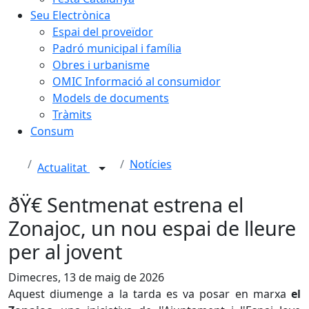
Seu Electrònica
Espai del proveïdor
Padró municipal i família
Obres i urbanisme
OMIC Informació al consumidor
Models de documents
Tràmits
Consum
Notícies
Actualitat
ðŸ€ Sentmenat estrena el
Zonajoc, un nou espai de lleure
per al jovent
Dimecres, 13 de maig de 2026
Aquest diumenge a la tarda es va posar en marxa
el