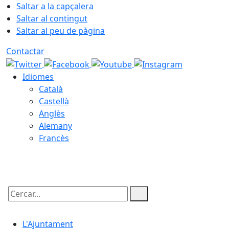
Saltar a la capçalera
Saltar al contingut
Saltar al peu de pàgina
Contactar
Idiomes
Català
Castellà
Anglès
Alemany
Francès
08.08.2026 | 06:47
Cercar:
L'Ajuntament