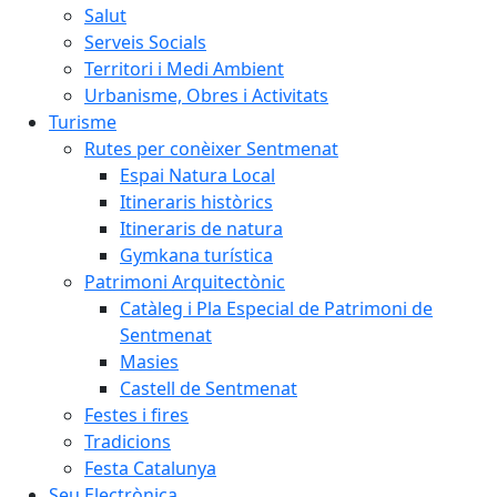
Salut
Serveis Socials
Territori i Medi Ambient
Urbanisme, Obres i Activitats
Turisme
Rutes per conèixer Sentmenat
Espai Natura Local
Itineraris històrics
Itineraris de natura
Gymkana turística
Patrimoni Arquitectònic
Catàleg i Pla Especial de Patrimoni de
Sentmenat
Masies
Castell de Sentmenat
Festes i fires
Tradicions
Festa Catalunya
Seu Electrònica