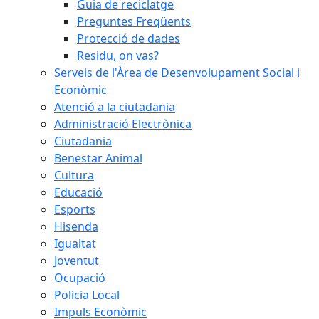
Guia de reciclatge
Preguntes Freqüents
Protecció de dades
Residu, on vas?
Serveis de l'Àrea de Desenvolupament Social i
Econòmic
Atenció a la ciutadania
Administració Electrònica
Ciutadania
Benestar Animal
Cultura
Educació
Esports
Hisenda
Igualtat
Joventut
Ocupació
Policia Local
Impuls Econòmic