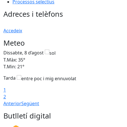
Processos selectius
Adreces i telèfons
Accedeix
Meteo
Dissabte, 8 d’agost
D
T.Màx: 35°
T
T.Min: 21°
T
Tarda
1
2
Anterior
Següent
Butlletí digital