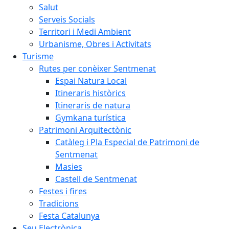
Salut
Serveis Socials
Territori i Medi Ambient
Urbanisme, Obres i Activitats
Turisme
Rutes per conèixer Sentmenat
Espai Natura Local
Itineraris històrics
Itineraris de natura
Gymkana turística
Patrimoni Arquitectònic
Catàleg i Pla Especial de Patrimoni de
Sentmenat
Masies
Castell de Sentmenat
Festes i fires
Tradicions
Festa Catalunya
Seu Electrònica