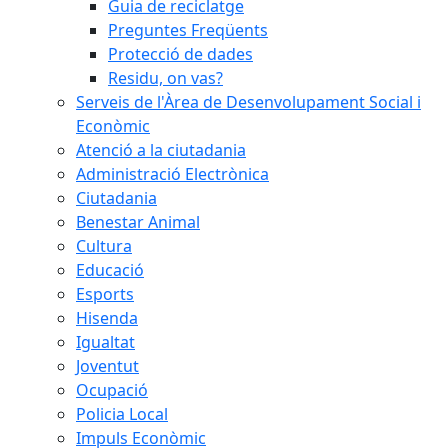
Guia de reciclatge
Preguntes Freqüents
Protecció de dades
Residu, on vas?
Serveis de l'Àrea de Desenvolupament Social i
Econòmic
Atenció a la ciutadania
Administració Electrònica
Ciutadania
Benestar Animal
Cultura
Educació
Esports
Hisenda
Igualtat
Joventut
Ocupació
Policia Local
Impuls Econòmic