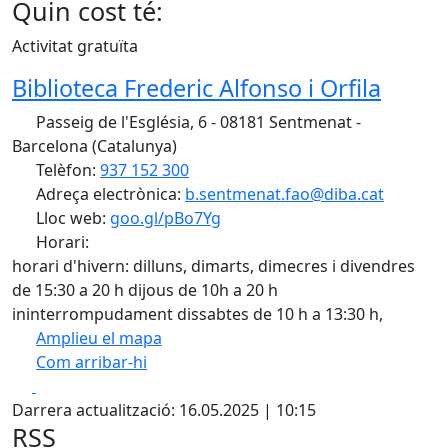
Quin cost té:
Activitat gratuïta
Biblioteca Frederic Alfonso i Orfila
Passeig de l'Església, 6 - 08181 Sentmenat -
Barcelona (Catalunya)
Telèfon:
937 152 300
Adreça electrònica:
b.sentmenat.fao@diba.cat
Lloc web:
goo.gl/pBo7Yg
Horari:
horari d'hivern: dilluns, dimarts, dimecres i divendres
de 15:30 a 20 h dijous de 10h a 20 h
ininterrompudament dissabtes de 10 h a 13:30 h,
Amplieu el mapa
Com arribar-hi
Leaflet
| ©
OpenStreetMap
contributors
Facebook
X
+
Darrera actualització: 16.05.2025 | 10:15
−
RSS