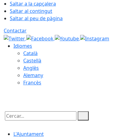
Saltar a la capçalera
Saltar al contingut
Saltar al peu de pàgina
Contactar
Idiomes
Català
Castellà
Anglès
Alemany
Francès
07.08.2026 | 18:52
Cercar:
L'Ajuntament