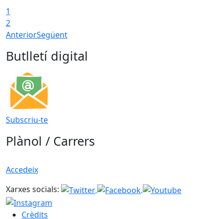
1
2
Anterior
Següent
Butlletí digital
Subscriu-te
Plànol / Carrers
Accedeix
Xarxes socials:
Crèdits