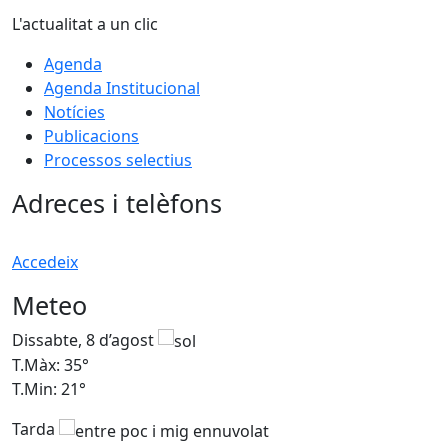
L'actualitat a un clic
Agenda
Agenda Institucional
Notícies
Publicacions
Processos selectius
Adreces i telèfons
Accedeix
Meteo
Dissabte, 8 d’agost
D
T.Màx: 35°
T
T.Min: 21°
T
Tarda