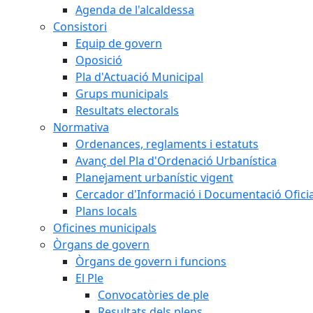
Agenda de l'alcaldessa
Consistori
Equip de govern
Oposició
Pla d'Actuació Municipal
Grups municipals
Resultats electorals
Normativa
Ordenances, reglaments i estatuts
Avanç del Pla d'Ordenació Urbanística
Planejament urbanístic vigent
Cercador d'Informació i Documentació Oficia
Plans locals
Oficines municipals
Òrgans de govern
Òrgans de govern i funcions
El Ple
Convocatòries de ple
Resultats dels plens