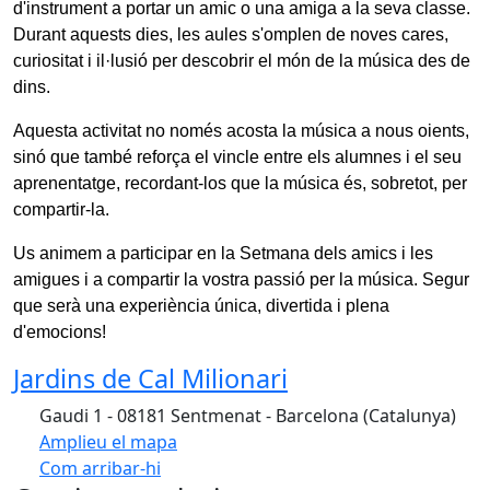
d'instrument a portar un amic o una amiga a la seva classe.
Durant aquests dies, les aules s'omplen de noves cares,
curiositat i il·lusió per descobrir el món de la música des de
dins.
Aquesta activitat no només acosta la música a nous oients,
sinó que també reforça el vincle entre els alumnes i el seu
aprenentatge, recordant-los que la música és, sobretot, per
compartir-la.
Us animem a participar en la Setmana dels amics i les
amigues i a compartir la vostra passió per la música. Segur
que serà una experiència única, divertida i plena
d'emocions!
Jardins de Cal Milionari
Gaudi 1 - 08181 Sentmenat - Barcelona (Catalunya)
Amplieu el mapa
Com arribar-hi
Leaflet
| ©
OpenStreetMap
contributors