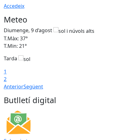
Accedeix
Meteo
Diumenge, 9 d’agost
D
T.Màx: 37°
T
T.Min: 21°
T
Tarda
T
1
2
Anterior
Següent
Butlletí digital