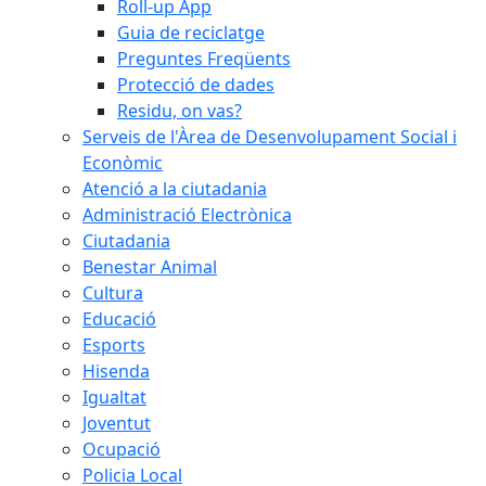
Roll-up App
Guia de reciclatge
Preguntes Freqüents
Protecció de dades
Residu, on vas?
Serveis de l'Àrea de Desenvolupament Social i
Econòmic
Atenció a la ciutadania
Administració Electrònica
Ciutadania
Benestar Animal
Cultura
Educació
Esports
Hisenda
Igualtat
Joventut
Ocupació
Policia Local