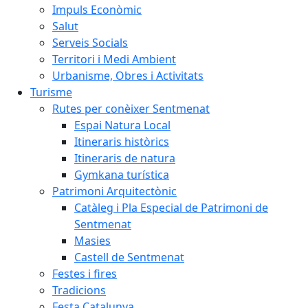
Impuls Econòmic
Salut
Serveis Socials
Territori i Medi Ambient
Urbanisme, Obres i Activitats
Turisme
Rutes per conèixer Sentmenat
Espai Natura Local
Itineraris històrics
Itineraris de natura
Gymkana turística
Patrimoni Arquitectònic
Catàleg i Pla Especial de Patrimoni de
Sentmenat
Masies
Castell de Sentmenat
Festes i fires
Tradicions
Festa Catalunya