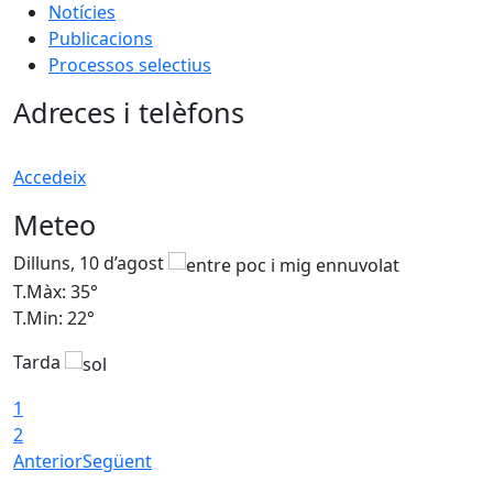
Notícies
Publicacions
Processos selectius
Adreces i telèfons
Accedeix
Meteo
Dilluns, 10 d’agost
D
T.Màx: 35°
T
T.Min: 22°
T
Tarda
T
1
2
Anterior
Següent