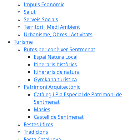
Impuls Econòmic
Salut
Serveis Socials
Territori i Medi Ambient
Urbanisme, Obres i Activitats
Turisme
Rutes per conèixer Sentmenat
Espai Natura Local
Itineraris històrics
Itineraris de natura
Gymkana turística
Patrimoni Arquitectònic
Catàleg i Pla Especial de Patrimoni de
Sentmenat
Masies
Castell de Sentmenat
Festes i fires
Tradicions
Festa Catalunya