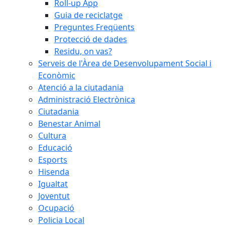
Roll-up App
Guia de reciclatge
Preguntes Freqüents
Protecció de dades
Residu, on vas?
Serveis de l'Àrea de Desenvolupament Social i
Econòmic
Atenció a la ciutadania
Administració Electrònica
Ciutadania
Benestar Animal
Cultura
Educació
Esports
Hisenda
Igualtat
Joventut
Ocupació
Policia Local