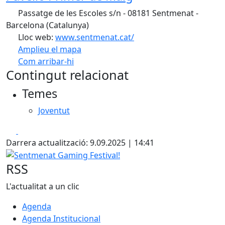
Passatge de les Escoles s/n - 08181 Sentmenat -
Barcelona (Catalunya)
Lloc web:
www.sentmenat.cat/
Amplieu el mapa
Com arribar-hi
Leaflet
| ©
OpenStreetMap
contributors
Contingut relacionat
+
Temes
−
Joventut
Facebook
X
Darrera actualització: 9.09.2025 | 14:41
Sentmenat Gaming Festival!
RSS
L'actualitat a un clic
Agenda
Agenda Institucional