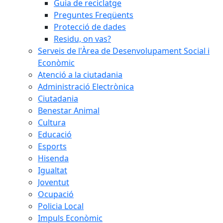
Guia de reciclatge
Preguntes Freqüents
Protecció de dades
Residu, on vas?
Serveis de l'Àrea de Desenvolupament Social i
Econòmic
Atenció a la ciutadania
Administració Electrònica
Ciutadania
Benestar Animal
Cultura
Educació
Esports
Hisenda
Igualtat
Joventut
Ocupació
Policia Local
Impuls Econòmic