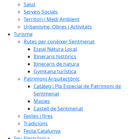
Salut
Serveis Socials
Territori i Medi Ambient
Urbanisme, Obres i Activitats
Turisme
Rutes per conèixer Sentmenat
Espai Natura Local
Itineraris històrics
Itineraris de natura
Gymkana turística
Patrimoni Arquitectònic
Catàleg i Pla Especial de Patrimoni de
Sentmenat
Masies
Castell de Sentmenat
Festes i fires
Tradicions
Festa Catalunya
Seu Electrònica