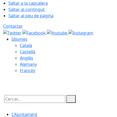
Saltar a la capçalera
Saltar al contingut
Saltar al peu de pàgina
Contactar
Idiomes
Català
Castellà
Anglès
Alemany
Francès
08.08.2026 | 03:04
Cercar:
L'Ajuntament