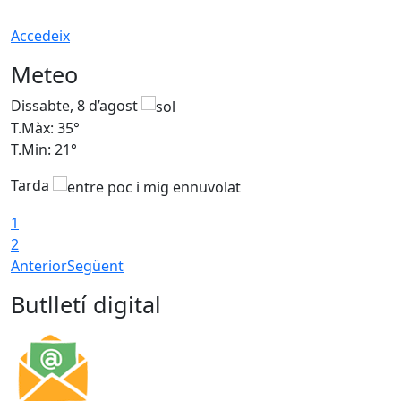
Accedeix
Meteo
Dissabte, 8 d’agost
D
T.Màx: 35°
T
T.Min: 21°
T
Tarda
1
2
Anterior
Següent
Butlletí digital