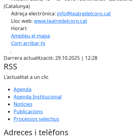
(Catalunya)
Adreça electrònica:
info@teatredelcoro.cat
Lloc web:
www.teatredelcoro.cat
Horari:
Amplieu el mapa
Com arribar-hi
Leaflet
| ©
OpenStreetMap
contributors
Facebook
X
+
Darrera actualització: 29.10.2025 | 12:28
−
RSS
L'actualitat a un clic
Agenda
Agenda Institucional
Notícies
Publicacions
Processos selectius
Adreces i telèfons